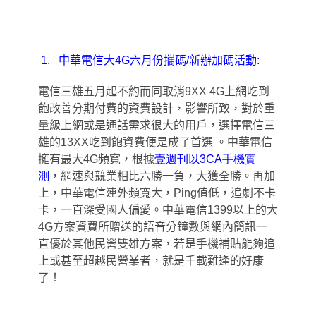
1.
中華電信大4G六月份攜碼/新辦加碼活動:
電信三雄五月起不約而同取消9XX 4G上網吃到
飽改善分期付費的資費設計，影響所致，對於重
量級上網或是通話需求很大的用戶，選擇電信三
雄的13XX吃到飽資費便是成了首選 。中華電信
擁有最大4G頻寬，根據
壹週刊以3CA
手機實
測
，網速與競業相比六勝一負，大獲全勝。再加
上，中華電信連外頻寬大，Ping值低，追劇不卡
卡
，
一直深受國人偏愛。中華電信1399以上的大
4G方案資費所贈送的語音分鐘數與網內簡訊一
直優於其他民營雙雄方案，若是手機補貼能夠追
上或甚至超越民營業者
，
就是千載難逢的好康
了！