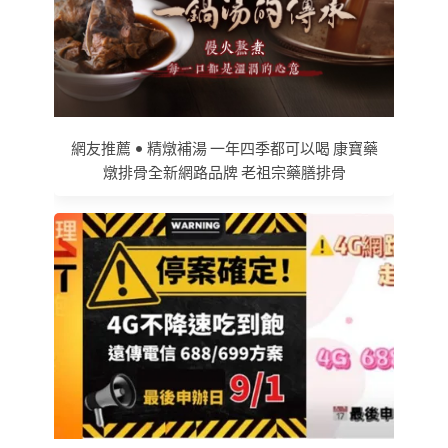
網友推薦 • 精燉補湯 一年四季都可以喝 康寶藥
燉排骨全新網路品牌 老祖宗藥膳排骨