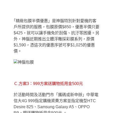
｢
精緻包膜半價優惠
」
是神腦特別針對愛機的客
戶所提供的服務
，
包膜原價$850，優惠半價只要
$425
，
就可以讓手機免於刮傷、抗汙等困擾。另
外，神腦近期推出立體浮雕採彩膜系列
，
原價
$1,590，憑這次的優惠序號可享$1,025的優惠
價。
Ｃ.方案3：999方案送購物抵用金500元
於活動時間及活動門市「攜碼或新申辦」中華電
信大4G 999指定購機資費方案並指定機型HTC
Desire 825、Samsung Galaxy A5、OPPO
R9
，
贈送購物抵用金500元 。