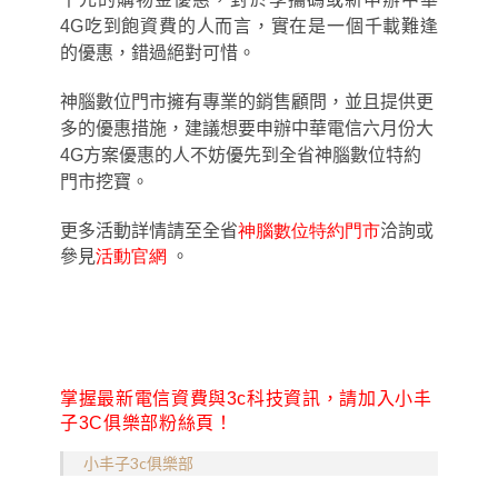
4G吃到飽資費的人而言
，
實在是一個千載難逢
的優惠，錯過絕對可惜。
神腦數位門市擁有專業的銷售顧問，並且提供更
多的優惠措施，建議想要申辦中華電信六月份大
4G方案優惠的人不妨優先到全省神腦數位特約
門市挖寶。
更多活動詳情請至
全省
神腦數位特約門市
洽詢或
參見
活動官網
。
掌握最新電信資費與3c科技資訊，請加入小丰
子3C俱樂部粉絲頁！
小丰子3c俱樂部