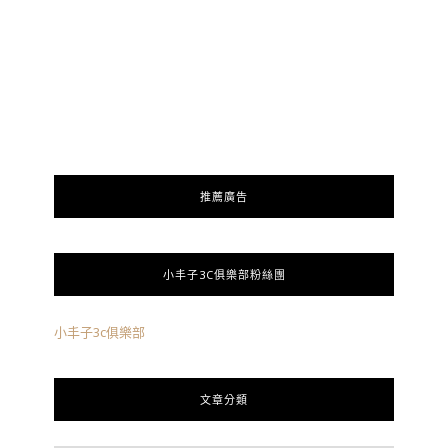
推薦廣告
小丰子3C俱樂部粉絲團
小丰子3c俱樂部
文章分類