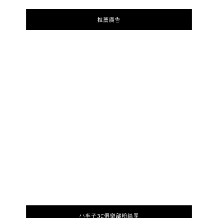
推薦廣告
小丰子3C俱樂部粉絲團