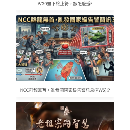
9/30畫下終止符，該怎麼辦?
NCC群龍無首，亂發國國家級告警訊息(PWS)!?