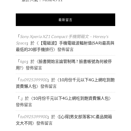
最新留言
「
Sony Xperia XZ1 Compact 手機開箱文 – Heresy's
Space
」於〈
【電磁波】手機電磁波輻射值(SAR)最高與
最低的20部手機排行
〉發佈留言
「
kgo
」於〈
臉書開始言論管制嗎 ? 臉書帳號為何被停
用?
〉發佈留言
「
tu0925399900
」於〈
10月份千元以下4G上網吃到飽
資費懶人包
〉發佈留言
「
.
」於〈
10月份千元以下4G上網吃到飽資費懶人包
〉
發佈留言
「
tu0925399900
」於〈
[心得]男女部落客3C產品開箱
文大不同
〉發佈留言