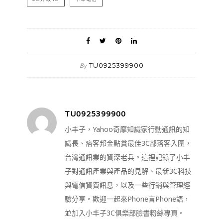
TU0925399900
By
TU0925399900
小丰子，Yahoo奇摩知識家行動通訊的知
識長、痞客邦金點賞最佳3C部落客入圍，
台灣通訊業的資深老兵。這裡記錄了小丰
子對通訊產業與產品的見解、最新3C科技
與電信資費訊息，以及一些行銷與管理經
驗分享。歡迎一起來Phone言Phone語，
並加入小丰子3C俱樂部臉書粉絲專頁。