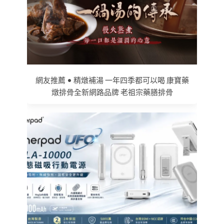
網友推薦 • 精燉補湯 一年四季都可以喝 康寶藥
燉排骨全新網路品牌 老祖宗藥膳排骨