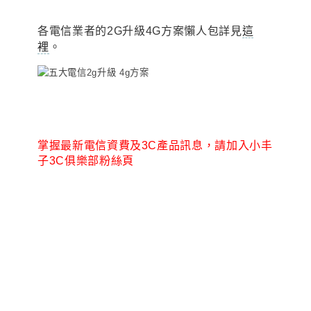
各電信業者的2G升級4G方案懶人包詳見
這
裡
。
掌握最新電信資費及3C產品訊息，請加入小丰
子3C俱樂部粉絲頁