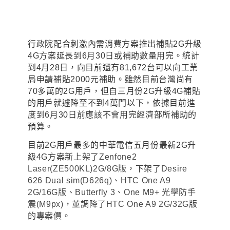
行政院配合刺激內需消費方案推出補貼2G升級
4G方案延長到6月30日或補助數量用完
。
統計
到4月28日
，
向目前
還有81,672台可以向
工業
局
申請補貼2000元補助
。雖然目前台灣尚有
70多萬的2G用戶
，
但自三月份2G升級4G補貼
的用戶就遽降至不到4萬門以下
，依據目前進
度到6月30日前應該不會用完經濟部所補助的
預算
。
目前2G用戶最多的中華電信五月份最新2G升
級4G方案新上架了
Zenfone2
Laser(ZE500KL)2G/8G
版
，下架了
Desire
626 Dual sim(D626q)
、HTC One A9
2G/16G版、Butterfly 3、One M9+ 光學防手
震(M9px)，並調降了HTC One A9 2G/32G版
的專案價。