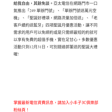
給我自由
，其餘免談
。
亞太電信在網路門市一口
氣推出「249 單辦門號」、「單辦門號送萬元空
機」、「聖誕好禮頌，網路流量加倍送」、「老
客戶續約送藍牙」四項聖誕月優惠活動
，
讓不同
需求的用戶可以免綁約或是只需綁最短的約就可
以享有免費的超值手機
，實在足甘心
。多數優惠
活動只到12月31日
，可別錯過郭董送的聖誕大禮
喔!
掌握最新電信資費訊息，請加入小丰子3C俱樂部
粉絲頁！