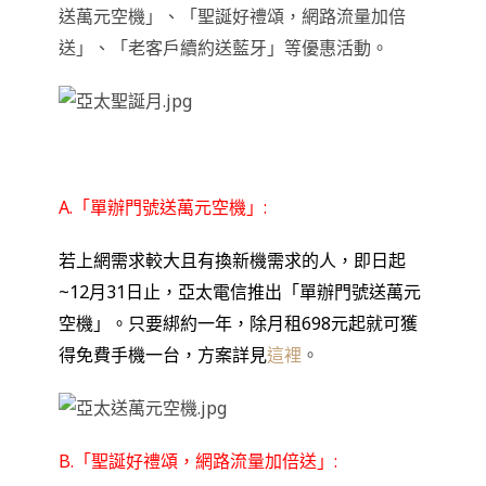
送萬元空機」、「聖誕好禮頌，網路流量加倍
送」、「老客戶續約送藍牙」等優惠活動。
A.「單辦門號送萬元空機」
:
若上網需求較大且有換新機需求的人
，
即日起
~12月31日止
，
亞太電信推出
「單辦門號送萬元
空機」
。只要綁約一年
，
除月租698元起就可獲
得免費手機一台
，
方案詳見
這裡
。
B.「聖誕好禮頌，網路流量加倍送」: