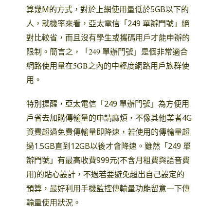
算幾M的方式
，對於上網使用量低於5GB以下的
人
，就機率來看
，
亞太電信「249 單辦門號」絕
對比較省
，而且沒有
學生或攜碼用戶才能申辦的
限制
。
簡言之，「249 單辦門號」是個非常適合
網路使用量在5GB之內的中輕度網路用戶族群使
用。
特別提醒
，
亞太電信「249 單辦門號」為方便用
戶省去加購傳輸量的申請麻煩
，
不像其他業者4G
資費超過免費傳輸量即降速
，若使用的傳輸量超
過1.5GB直到12GB以後才會降速
。雖然
「249 單
辦門號」有
最高收費999元(不含月租費與語音費
用)的貼心設計
，
不過若要避免超出自己設定的
預算
，
最好利用手機監控傳輸量功能留意一下傳
輸量使用狀況
。