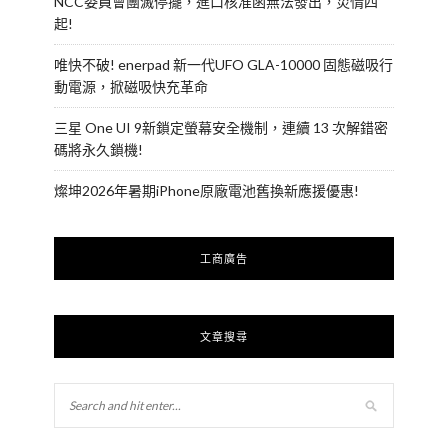
NCC委員會團滅停擺，進口核准函無法發出，災情四
起!
唯快不破! enerpad 新一代UFO GLA-10000 固態磁吸行
動電源，掀磁吸快充革命
三星 One UI 9新鎖定螢幕安全機制，連續 13 次解錯密
碼將永久鎖機!
燦坤2026年暑期iPhone原廠電池舊換新應援優惠!
工商廣告
文章搜尋