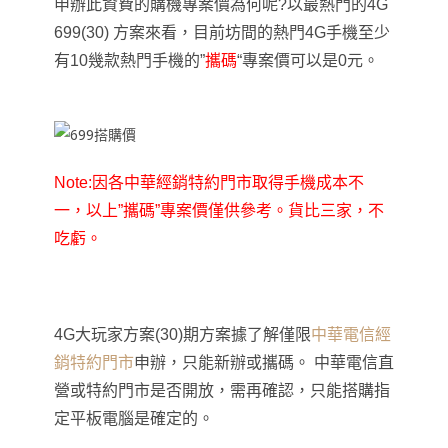
申辦此資費的購機專案價為何呢?以最熱門的4G
699(30) 方案來看
，目前坊間的熱門4G手機至少
有10幾款熱門手機的”
攜碼
“專案價可以是0元
。
Note:因各中華經銷特約門市取得手機成本不
一
，以上”攜碼”專案價僅供參考
。貨比三家
，不
吃虧
。
4G大玩家方案(30)期方案據了解僅限
中華電信經
銷特約門市
申辦
，只能新辦或攜碼
。 中華電信直
營或特約門市是否開放
，需再確認
，只能搭購指
定平板電腦是確定的
。