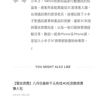
小丰子，Yahoo奇摩知識家行動通訊的知
識長、痞客邦金點賞最佳3C部落客入圍，
台灣通訊業的資深老兵。這裡記錄了小丰
子對通訊產業與產品的見解、最新3C科技
與電信資費訊息，以及一些行銷與管理經
驗分享。歡迎一起來Phone言Phone語，
並加入小丰子3C俱樂部臉書粉絲專頁。
YOU MIGHT ALSO LIKE
【電信資費】八月份最新千元有找4G吃到飽資費
懶人包
2015-08-02