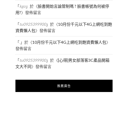
「
kgo
」於〈
臉書開始言論管制嗎 ? 臉書帳號為何被停
用?
〉發佈留言
「
tu0925399900
」於〈
10月份千元以下4G上網吃到飽
資費懶人包
〉發佈留言
「
.
」於〈
10月份千元以下4G上網吃到飽資費懶人包
〉
發佈留言
「
tu0925399900
」於〈
[心得]男女部落客3C產品開箱
文大不同
〉發佈留言
推薦廣告