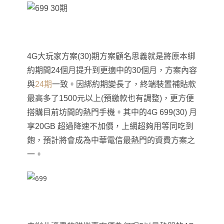
4G大玩家方案(30)期方案顧名思義就是將原本綁
約期間24個月提升到更適中的30個月
，方案內容
與
24期
一致。因綁約期變長了
，終端裝置補貼款
最高多了1500元以上(預繳款也有調整)
，更方便
搭購目前坊間的熱門手機
。其中
的4G 699(30) 月
享20GB 超過降速不加價
，上網超夠用
等同吃到
飽
，預計將會成為中華電信最熱門的資費方案之
一
。