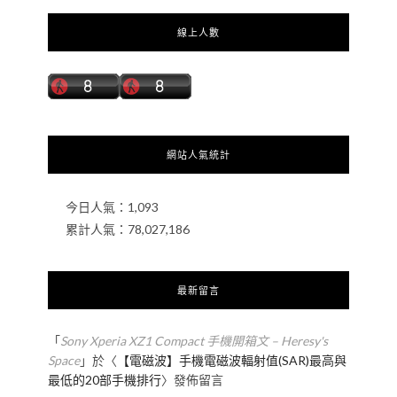
線上人數
網站人氣統計
今日人氣：
1,093
累計人氣：
78,027,186
最新留言
「
Sony Xperia XZ1 Compact 手機開箱文 – Heresy's
Space
」於〈
【電磁波】手機電磁波輻射值(SAR)最高與
最低的20部手機排行
〉發佈留言