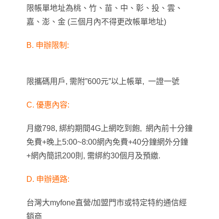
限帳單地址為桃、竹、苗、中、彰、投、雲、
嘉、澎、金 (三個月內不得更改帳單地址)
B. 申辦限制:
限攜碼用戶, 需附”600元”以上帳單, 一證一號
C. 優惠內容:
月繳798, 綁約期間4G上網吃到飽,
網內前十分鐘
免費+晚上5:00~8:00網內免費+40分鐘網外分鐘
+
網內簡訊200則,
需綁約
30個月及
預繳.
D. 申辦通路:
台灣大myfone直營/加盟門市或特定特約通信經
銷商