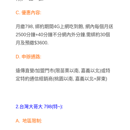
C. 優惠內容:
月繳798, 綁約期間4G上網吃到飽,
網內每個月送
2500分鐘+40分鐘不分網內外分鐘.
需綁約
30個
月及
預繳$3600.
D. 申辦通路:
遠傳直營/加盟門市(限苗栗以南, 嘉義以北)或特
定特約通信經銷商(桃園以南, 嘉義以北+屏東)
2.台灣大哥大 798(特~):
A.
地區限制: