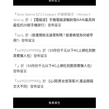
最新留言
「
Sony Xperia XZ1 Compact 手機開箱文 – Heresy's
Space
」於〈
【電磁波】手機電磁波輻射值(SAR)最高與
最低的20部手機排行
〉發佈留言
「
kgo
」於〈
臉書開始言論管制嗎 ? 臉書帳號為何被停
用?
〉發佈留言
「
tu0925399900
」於〈
10月份千元以下4G上網吃到飽
資費懶人包
〉發佈留言
「
.
」於〈
10月份千元以下4G上網吃到飽資費懶人包
〉
發佈留言
「
tu0925399900
」於〈
[心得]男女部落客3C產品開箱
文大不同
〉發佈留言
推薦廣告