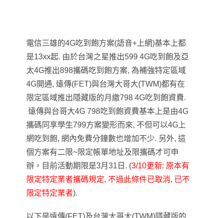
電信三雄的4G吃到飽方案(語音+上網)基本上都
是13xx起. 由於台灣之星推出599 4G吃到飽及亞
太4G推出898攜碼吃到飽方案, 為補強特定區域
4G開通, 遠傳(FET)與台灣大哥大(TWM)都有在
限定區域推出隱藏版的月繳798 4G吃到飽資費.
遠傳與台哥大4G 798吃到飽資費基本上是由4G
攜碼同享學生799方案變形而來, 不但可以4G上
網吃到飽, 網內免費分鐘數也增加不少. 另外, 這
個方案有二限~限定帳單地址及
限攜碼才可申
辦，目前活動期限是3月31日. (
3/10更新: 原本有
限定特定業者攜碼規定, 不過此條件已取消, 已不
限定特定業者
).
以下是遠傳(FET)及台灣大哥大(TWM)
隱藏版的