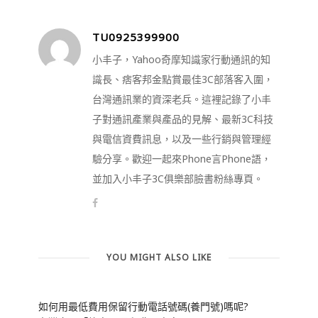
TU0925399900
小丰子，Yahoo奇摩知識家行動通訊的知
識長、痞客邦金點賞最佳3C部落客入圍，
台灣通訊業的資深老兵。這裡記錄了小丰
子對通訊產業與產品的見解、最新3C科技
與電信資費訊息，以及一些行銷與管理經
驗分享。歡迎一起來Phone言Phone語，
並加入小丰子3C俱樂部臉書粉絲專頁。
YOU MIGHT ALSO LIKE
如何用最低費用保留行動電話號碼(養門號)嗎呢?