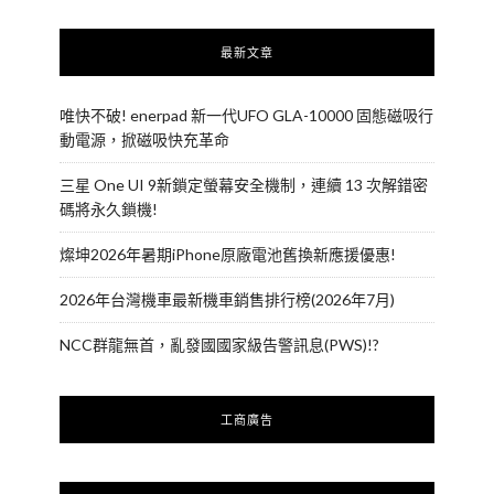
最新文章
唯快不破! enerpad 新一代UFO GLA-10000 固態磁吸行
動電源，掀磁吸快充革命
三星 One UI 9新鎖定螢幕安全機制，連續 13 次解錯密
碼將永久鎖機!
燦坤2026年暑期iPhone原廠電池舊換新應援優惠!
2026年台灣機車最新機車銷售排行榜(2026年7月)
NCC群龍無首，亂發國國家級告警訊息(PWS)!?
工商廣告