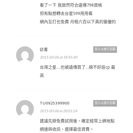
看了一下 我居然符合遠傳798資格
但有點想轉去台星599用用看
網內互打也免費 月租六百以下真的蠻優的
訪客
登入以進行回覆
2015-03-06 at 18:45:40
台灣之星….也被遠傳買了…搞不好這cp 最
高
TU0925399900
登入以進行回覆
2015-03-06 at 20:01:24
建議先辦免費試用後，確定經常上網地點
網速與收訊，選擇最佳資費。