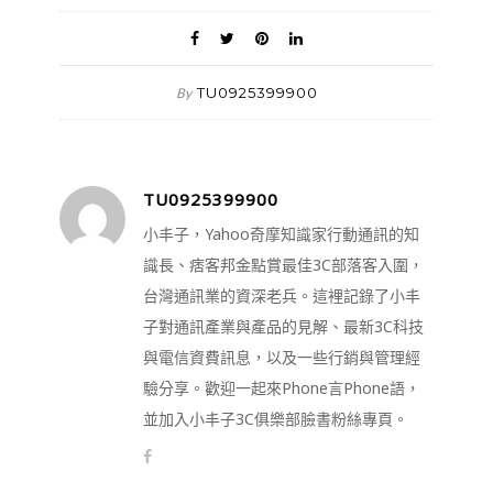
TU0925399900
By
TU0925399900
小丰子，Yahoo奇摩知識家行動通訊的知
識長、痞客邦金點賞最佳3C部落客入圍，
台灣通訊業的資深老兵。這裡記錄了小丰
子對通訊產業與產品的見解、最新3C科技
與電信資費訊息，以及一些行銷與管理經
驗分享。歡迎一起來Phone言Phone語，
並加入小丰子3C俱樂部臉書粉絲專頁。