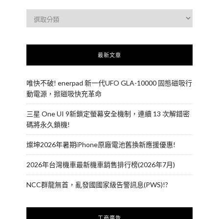
最新文章
唯快不破! enerpad 新一代UFO GLA-10000 固態磁吸行
動電源，掀磁吸快充革命
三星 One UI 9新鎖定螢幕安全機制，連續 13 次解錯密
碼將永久鎖機!
燦坤2026年暑期iPhone原廠電池舊換新應援優惠!
2026年台灣機車最新機車銷售排行榜(2026年7月)
NCC群龍無首，亂發國國家級告警訊息(PWS)!?
工商廣告