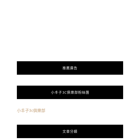
推薦廣告
小丰子3C俱樂部粉絲團
小丰子3c俱樂部
文章分類