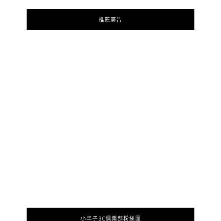
推薦廣告
小丰子3C俱樂部粉絲團