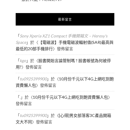
最新留言
「
Sony Xperia XZ1 Compact 手機開箱文 – Heresy's
Space
」於〈
【電磁波】手機電磁波輻射值(SAR)最高與
最低的20部手機排行
〉發佈留言
「
kgo
」於〈
臉書開始言論管制嗎 ? 臉書帳號為何被停
用?
〉發佈留言
「
tu0925399900
」於〈
10月份千元以下4G上網吃到飽
資費懶人包
〉發佈留言
「
.
」於〈
10月份千元以下4G上網吃到飽資費懶人包
〉
發佈留言
「
tu0925399900
」於〈
[心得]男女部落客3C產品開箱
文大不同
〉發佈留言