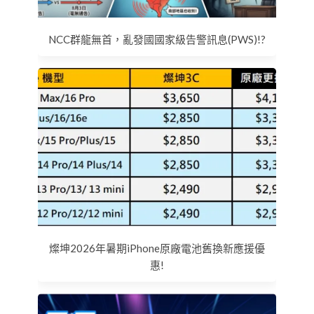
NCC群龍無首，亂發國國家級告警訊息(PWS)!?
燦坤2026年暑期iPhone原廠電池舊換新應援優
惠!