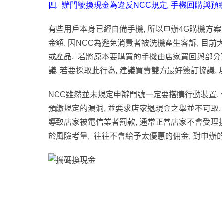
四. 辦門號換現金為違反NCC規定, 手機回購與
有些用戶本身已經自備手機, 所以申辦4G購機方案
金額.
因NCC為避免消費者被洗機產生客訴, 目
或產品. 若
將原本要購買的手機由店家買回與部分預
議. 若要採取此行為, 建議買賣雙方最好簽訂協議, 
NCC雖然並未規定申辦門號一定要搭購行動裝置,
預繳規定的漏洞, 並要求店家退現金之舉並不可取.
導致店家被電信業者罰款, 通常正當店家不會受理換
於風險考量, 往往不會給予太優惠的佣金, 對申辦