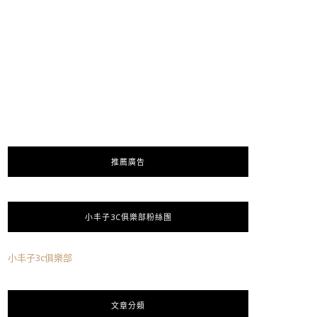
推薦廣告
小丰子3C俱樂部粉絲團
小丰子3c俱樂部
文章分類