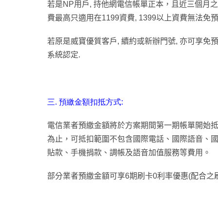
若是NP用戶, 持他網電信帳單正本，且近三個月之
費最高只適用在1199資費, 1399以上資費無法免預
若原是威寶優質客戶, 續約或新辦門號, 亦可享免
系統認定.
三. 預繳金額扣抵方式:
電信業者預繳金額將於方案期間第一期帳單開始抵
為止，可抵扣範圍不包含國際電話、國際語音、
貼款、手機捐款、調帳及語音加值服務等費用。
部分業者預繳金額可享6期刷卡0利率優惠(配合之