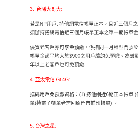
3.
台灣大哥大:
若是NP用戶, 持他網電信帳單正本，且近三個月之
須辦
持搭網電信近三個月帳單正本
之單一期帳單金
優質老客戶亦可享免預繳，係指同一月租型門號於台
帳單金額平均大於$900之用戶續約免預繳。
為鼓
年以上老客戶也可免預繳.
4.
亞太電信 Gt 4G:
攜碼用戶免預繳資格：(1) 持他網近6期正本帳單 (任
單(持電子帳單者需回原門市補印帳單) 。
5. 台灣之星: