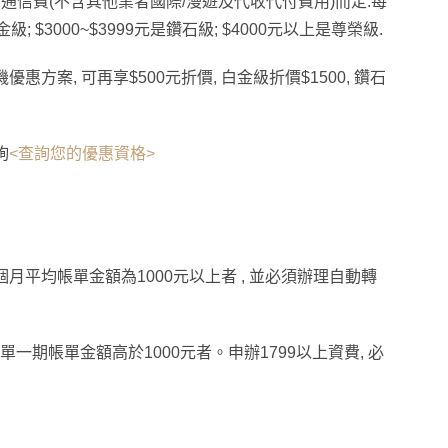
信費(不含其他業者國際/漫遊及代收代付費用)­而定.每
金級; $3000~$3999元是鑽石級; $4000元以上是尊榮級.
方案, 可再享$500元折價, 白金級折價$1500, 鑽石
詢
<查詢您的優惠資格>
月平均帳單金額為1000元以上者 , 並必須辦理自動轉
單一期帳單金額高於1000元者。申辦1799以上資費,
必