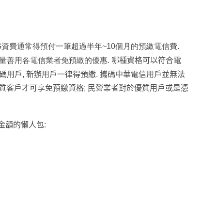
G資費通常得預付一筆超過半年~10個月的預繳電信費.
盡量善用各電信業者免預繳的優惠.
哪種資格可以符合電
用戶, 新辦用戶一律得預繳. 攜碼中華電信用戶並無法
優質客戶才可享免預繳資格; 民營業者對於優質用戶或是憑
金額的懶人包: