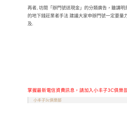
再者, 坊間「辦門號送現金」的分類廣告，雖講
的地下錢莊業者手法 建議大家申辦門號一定要量力
及.
掌握最新電信資費訊息，請加入小丰子3C俱樂
小丰子3c俱樂部