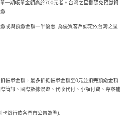
單一期帳單金額高於700元者。台灣之星攜碼免預繳資
繳.
預繳或與預繳金額一半優惠, 為優質客戶認定依台灣之星
扣帳單金額，最多折抵帳單金額至0元並扣完預繳金額
國際簡訊、國際數據漫遊、代收代付、小額付費、專案補
刷卡銀行依各門市公告為準).