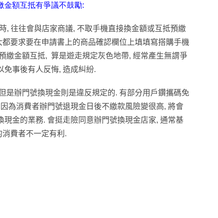
預繳金額互抵有爭議不鼓勵:
時, 往往會與店家商議, 不取手機直接換金額或互抵預繳
前大都要求要在申請書上的商品確認欄位上填填寫搭購手機
繳金額互抵, 算是遊走規定灰色地帶, 經常產生無謂爭
以免事後有人反悔, 造成糾紛.
 但是辦門號換現金則是違反規定的. 有部分用戶鑽攜碼免
 因為消費者辦門號退現金日後不繳款風險變很高, 將會
現金的業務. 會挺走險同意辦門號換現金店家, 通常基
的消費者不一定有利.