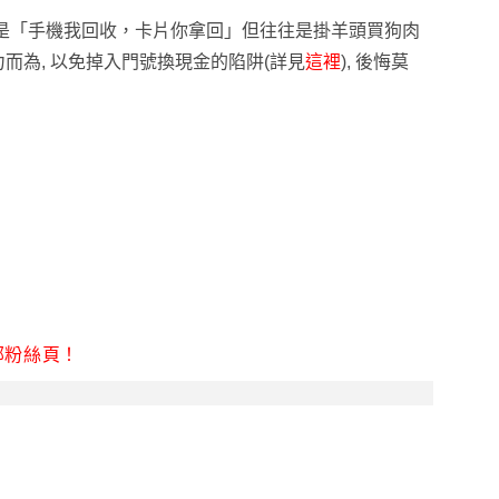
明是「手機我回收，卡片你拿回」但往往是掛羊頭買狗肉
而為, 以免掉入
門號換現金的陷阱
(詳見
這裡
), 後悔莫
部粉絲頁！