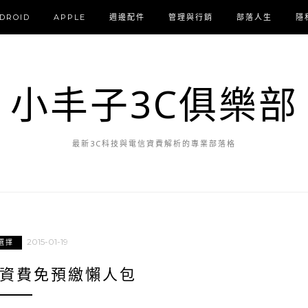
DROID
APPLE
週邊配件
管理與行銷
部落人生
隱
小丰子3C俱樂部
最新3C科技與電信資費解析的專業部落格
2015-01-19
選擇
G資費免預繳懶人包