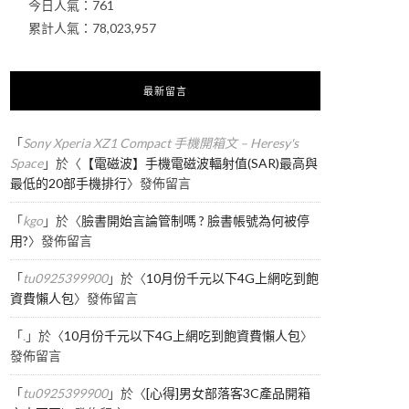
今日人氣：
761
累計人氣：
78,023,957
最新留言
「
Sony Xperia XZ1 Compact 手機開箱文 – Heresy's
Space
」於〈
【電磁波】手機電磁波輻射值(SAR)最高與
最低的20部手機排行
〉發佈留言
「
kgo
」於〈
臉書開始言論管制嗎 ? 臉書帳號為何被停
用?
〉發佈留言
「
tu0925399900
」於〈
10月份千元以下4G上網吃到飽
資費懶人包
〉發佈留言
「
.
」於〈
10月份千元以下4G上網吃到飽資費懶人包
〉
發佈留言
「
tu0925399900
」於〈
[心得]男女部落客3C產品開箱