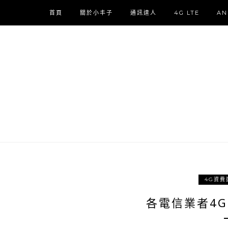
首頁
關於小丰子
通訊達人
4G LTE
AN
4G資費
各電信業者4