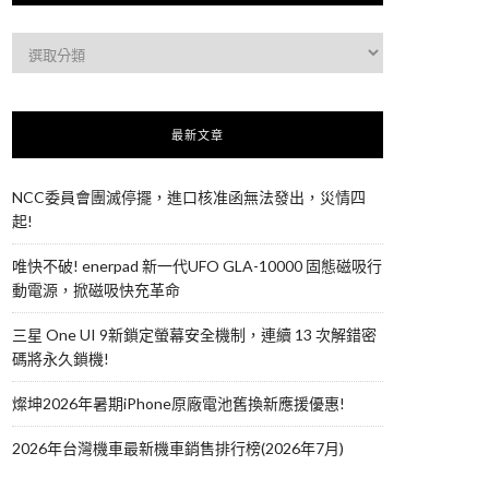
最新文章
NCC委員會團滅停擺，進口核准函無法發出，災情四
起!
唯快不破! enerpad 新一代UFO GLA-10000 固態磁吸行
動電源，掀磁吸快充革命
三星 One UI 9新鎖定螢幕安全機制，連續 13 次解錯密
碼將永久鎖機!
燦坤2026年暑期iPhone原廠電池舊換新應援優惠!
2026年台灣機車最新機車銷售排行榜(2026年7月)