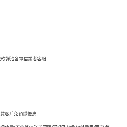
預繳款詳洽各電信業者客服
質客戶免預繳優惠.