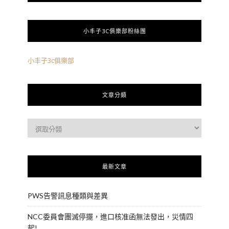
小丰子3C俱樂部粉絲團
小丰子3c俱樂部
文章分類
最新文章
PWS告警訊息種類與差異
NCC委員會團滅停擺，進口核准函無法發出，災情四
起!