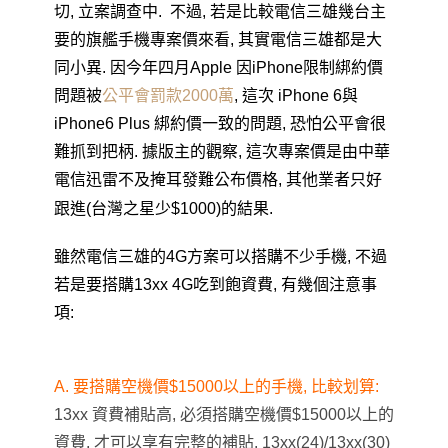
切, 立案調查中. 不過, 若是比較電信三雄幾台主
要的旗艦手機專案價來看, 其實電信三雄都是大
同小異. 因今年四月Apple 因iPhone限制綁約價
問題被
公平會罰款2000萬
, 這次
iPhone 6
與
iPhone6 Plus 綁約價一致的問題, 恐怕公平會很
難抓到把柄. 據版主的觀察, 這次專案價是由中華
電信迅雷不及掩耳發難公布價格, 其他業者只好
跟進(台灣之星少$1000)的結果.
雖然電信三雄的4G方案可以搭購不少手機, 不過
若是要搭購13xx 4G吃到飽資費, 有幾個注意事
項:
A. 要搭購空機價$15000以上的手機, 比較划算:
13xx 資費補貼高, 必須搭購空機價$15000以上的
資費, 才可以享有完整的補貼. 13xx(24)/13xx(30)