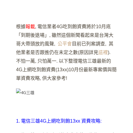
根據
報載
, 電信業者4G吃到飽資費將於10月底
「到期後退場」
, 雖然這個新聞看起來是台灣大
哥大帶頭放的風聲,
公平會
目前已列案調查, 其
他業者是否跟進仍在未定之數(原因詳見
這裡
).
不怕一萬, 只怕萬一. 以下整理電信三雄最新的
4G上網吃到飽資費(13xx)10月份最新專案價與簡
單資費攻略, 供大家參考!
1. 電信三雄4G上網吃到飽13xx 資費攻略: