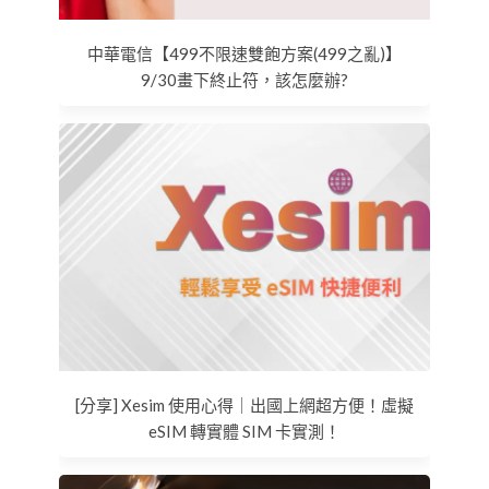
中華電信【499不限速雙飽方案(499之亂)】
9/30畫下終止符，該怎麼辦?
[分享] Xesim 使用心得｜出國上網超方便！虛擬
eSIM 轉實體 SIM 卡實測！