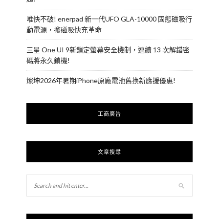
唯快不破! enerpad 新一代UFO GLA-10000 固態磁吸行
動電源，掀磁吸快充革命
三星 One UI 9新鎖定螢幕安全機制，連續 13 次解錯密
碼將永久鎖機!
燦坤2026年暑期iPhone原廠電池舊換新應援優惠!
工商廣告
文章搜尋