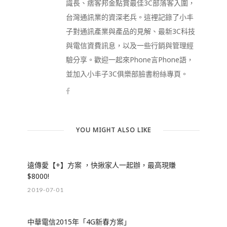
識長、痞客邦金點賞最佳3C部落客入圍，
台灣通訊業的資深老兵。這裡記錄了小丰
子對通訊產業與產品的見解、最新3C科技
與電信資費訊息，以及一些行銷與管理經
驗分享。歡迎一起來Phone言Phone語，
並加入小丰子3C俱樂部臉書粉絲專頁。
YOU MIGHT ALSO LIKE
遠傳愛【+】方案 ，快揪家人一起辦，最高現賺
$8000!
2019-07-01
中華電信2015年「4G新春方案」