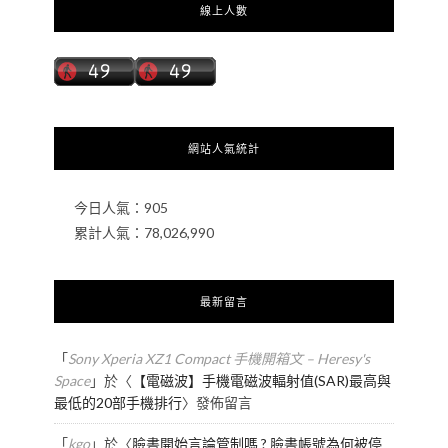
線上人數
網站人氣統計
今日人氣：
905
累計人氣：
78,026,990
最新留言
「
Sony Xperia XZ1 Compact 手機開箱文 – Heresy's
Space
」於〈
【電磁波】手機電磁波輻射值(SAR)最高與
最低的20部手機排行
〉發佈留言
「
kgo
」於〈
臉書開始言論管制嗎 ? 臉書帳號為何被停