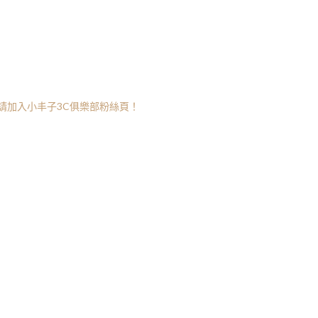
請加入小丰子3C俱樂部粉絲頁！