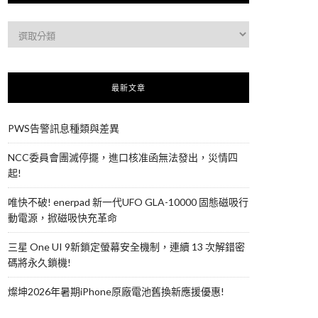
最新文章
PWS告警訊息種類與差異
NCC委員會團滅停擺，進口核准函無法發出，災情四
起!
唯快不破! enerpad 新一代UFO GLA-10000 固態磁吸行
動電源，掀磁吸快充革命
三星 One UI 9新鎖定螢幕安全機制，連續 13 次解錯密
碼將永久鎖機!
燦坤2026年暑期iPhone原廠電池舊換新應援優惠!