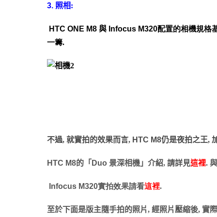
3.
照相
:
HTC ONE M8
與
Infocus M320
配置的相機規格基
一籌.
不過, 就實拍的效果而言,
HTC M8
仍是夜拍之王,
HTC M8
的「
Duo
景深相機」介紹, 請詳見
這裡
.
Infocus M320
實拍效果請看
這裡
.
至於下面是版主隨手拍的照片, 經照片壓縮後, 實