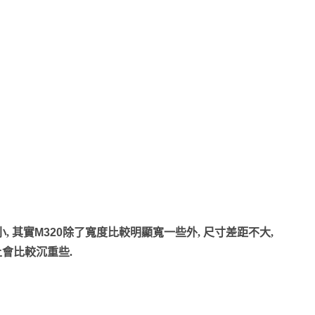
, 其實
M320
除了寬度比較明顯寬一些外, 尺寸差距不大,
上會比較沉重些.