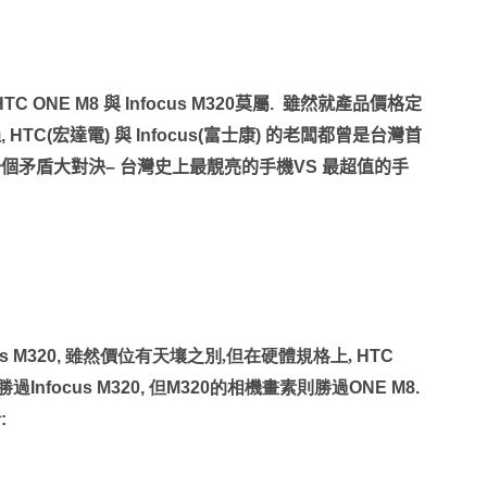
HTC ONE M8
與
Infocus M320
莫屬
.
雖然就產品價格定
過
, HTC(
宏達電
)
與
Infocus(
富士康
)
的老闆都曾是台灣首
一個矛盾大對決
–
台灣史上最靚亮的手機
VS
最超值的手
us M320,
雖然價位有天壤之別,但在硬體規格上,
HTC
勝過
Infocus M320,
但
M320
的相機畫素則勝過
ONE M8.
析
: