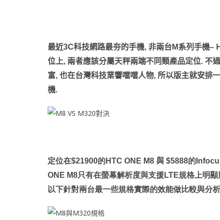
最近
3C
科技網路最夯的手機
,
非兩台
M
系列手機
– 
位上
,
兩者應該分屬天秤兩端不同類產品定位
.
不
富
,
也在台灣科技業響噹噹人物
,
所以版主就安排
機
.
定位在
$21900
的
HTC ONE M8
與
$5888
的
Infoc
ONE M8
只有在螢幕解析度與支援
LTE
規格上明顯
以下針對兩台最一些規格實際的效能做比較與分