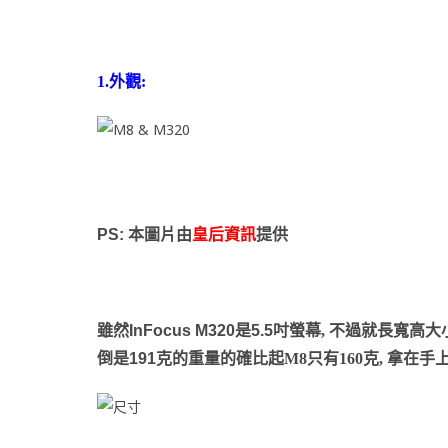
1.外觀:
PS:
本圖片由
皇后資訊
提供
雖然
InFocus M320
是
5.5
吋螢幕, 不過就長寬高大小
倒是
191
克的重量的確比起M8只有160克, 拿在手