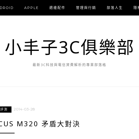
DROID
APPLE
週邊配件
管理與行銷
部落人生
隱
小丰子3C俱樂部
最新3C科技與電信資費解析的專業部落格
2014-03-28
與評測
FOCUS M320 矛盾大對決