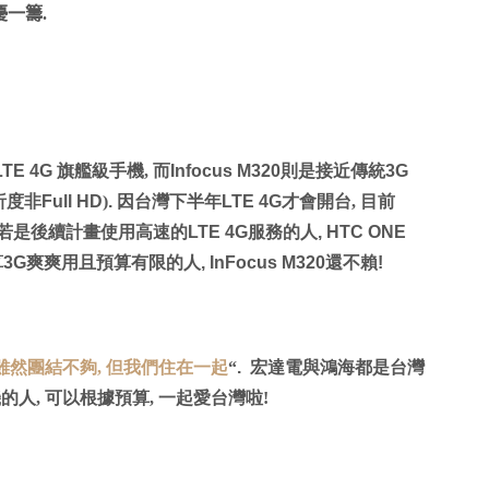
優一籌.
LTE 4G
旗艦級手機, 而
Infocus M320
則是接近傳統
3G
析度非
Full HD
)
.
因台灣下半年
LTE 4G
才會開台, 目前
, 若是後續計畫使用高速的
LTE 4G
服務的人
, HTC ONE
算
3G
爽爽用且預算有限的人
, InFocus M320
還不賴
!
雖然團結不夠, 但我們住在一起
“
.
宏達電與鴻海都是台灣
的人, 可以根據預算, 一起愛台灣啦!