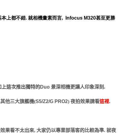
本上都不錯. 就相機畫素而言,
Infocus M320
甚至更勝
 加上這次推出獨特的
Duo
景深相機更讓人印象深刻.
 與其他三大旗艦機(
S5/Z2/G PRO2
) 夜拍效果請看
這裡
.
際效果看不太出來, 大家仍以專業部落客的比較為準. 就夜