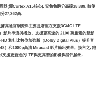
理器
(
類
Cortex A15
核心
),
安兔兔跑分高達
38,889,
較使
跑分
27,362
高
.
根據高通官網資料主要是著重在支援
3G/4G LTE
）影片串流與播放、支援更高速的
2100
萬畫素的雙影
-HD
和杜比數位加強版（
Dolby Digital Plus
）提升音
48
）和
1080p
高清
Miracast
影片輸出效果。換言之, 跑
以支援更新進的
LTE
與更高階的影像與音訊輸出.