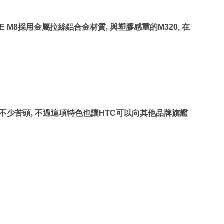
E M8
採用金屬拉絲鋁合金材質, 與塑膠感重的
M320,
在
不少苦頭, 不過這項特色也讓
HTC
可以向其他品牌旗艦