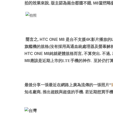
拍的效果來說, 版主認為兩台都還不錯,
M8
當然略
簡言之,
HTC ONE M8
是台不支援
4K
影片播放的
旗艦機的規格(沒有採用高通血統處理器及螢幕解
HTC ONE M8
純就硬體規格而言, 不算突出. 不過
M8
應該是近期上市的LTE手機的神作
.
至於仍打
最後分享一張最近在網路上廣為流傳的一張照片”
知名廠商, 推出超靚與超值的手機. 若近期想買手機