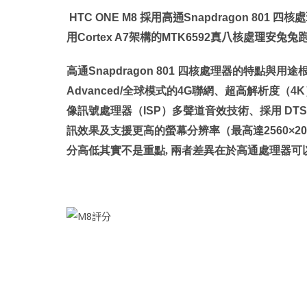
HTC ONE M8
採用高通
Snapdragon 801
四核處
用
Cortex A7
架構的
MTK6592
真八核處理安兔兔
高通
Snapdragon 801
四核處理器的特點與用途
Advanced/
全球模式的
4G
聯網、超高解析度（
4K
像訊號處理器（
ISP
）多聲道音效技術、採用
DTS
訊效果及支援更高的螢幕分辨率（最高達
2560×20
分高低其實不是重點, 兩者差異在於高通處理器可