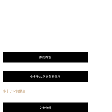
推薦廣告
小丰子3C俱樂部粉絲團
小丰子3c俱樂部
文章分類