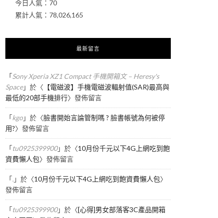
今日人氣：
70
累計人氣：
78,026,165
最新留言
「
Sony Xperia XZ1 Compact 手機開箱文 – Heresy's
Space
」於〈
【電磁波】手機電磁波輻射值(SAR)最高與
最低的20部手機排行
〉發佈留言
「
kgo
」於〈
臉書開始言論管制嗎 ? 臉書帳號為何被停
用?
〉發佈留言
「
tu0925399900
」於〈
10月份千元以下4G上網吃到飽
資費懶人包
〉發佈留言
「
.
」於〈
10月份千元以下4G上網吃到飽資費懶人包
〉
發佈留言
「
tu0925399900
」於〈
[心得]男女部落客3C產品開箱