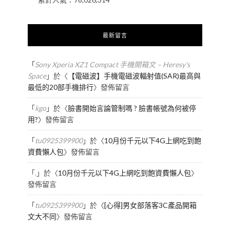
最新留言
「
Sony Xperia XZ1 Compact 手機開箱文 – Heresy's
Space
」於〈
【電磁波】手機電磁波輻射值(SAR)最高與
最低的20部手機排行
〉發佈留言
「
kgo
」於〈
臉書開始言論管制嗎 ? 臉書帳號為何被停
用?
〉發佈留言
「
tu0925399900
」於〈
10月份千元以下4G上網吃到飽
資費懶人包
〉發佈留言
「
.
」於〈
10月份千元以下4G上網吃到飽資費懶人包
〉
發佈留言
「
tu0925399900
」於〈
[心得]男女部落客3C產品開箱
文大不同
〉發佈留言