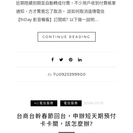
近期陸續到期並自動轉成付費，不少用戶收到付費帳單
通知，方才驚覺忘了取消。 該如何取消遠傳電信
【friDay 影音暢看】訂閱呢? 以下做一說明:…
CONTINUE READING
TU0925399900
By
2026-02-15
4G電信服務
電信服務
台商台幹春節回台，申辦短天期預付
卡卡關，該怎麼辦?