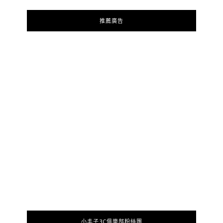
推薦廣告
小丰子3C俱樂部粉絲團