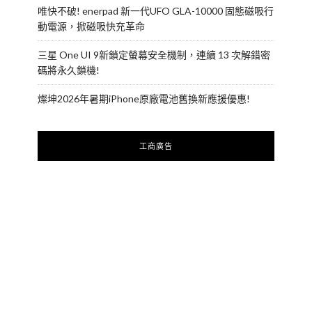
唯快不破! enerpad 新一代UFO GLA-10000 固態磁吸行
動電源，掀磁吸快充革命
三星 One UI 9新鎖定螢幕安全機制，連續 13 次解錯密
碼將永久鎖機!
燦坤2026年暑期iPhone原廠電池舊換新應援優惠!
工商廣告