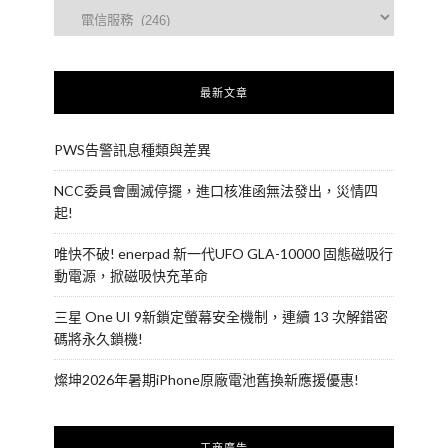
最新文章
PWS告警訊息種類與差異
NCC委員會團滅停擺，進口核准函無法發出，災情四
起!
唯快不破! enerpad 新一代UFO GLA-10000 固態磁吸行
動電源，掀磁吸快充革命
三星 One UI 9新鎖定螢幕安全機制，連續 13 次解錯密
碼將永久鎖機!
燦坤2026年暑期iPhone原廠電池舊換新應援優惠!
工商廣告