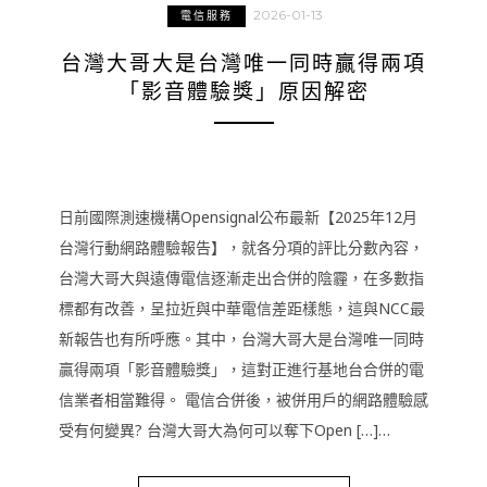
2026-01-13
電信服務
台灣大哥大是台灣唯一同時贏得兩項
「影音體驗獎」原因解密
日前國際測速機構Opensignal公布最新【2025年12月
台灣行動網路體驗報告】，就各分項的評比分數內容，
台灣大哥大與遠傳電信逐漸走出合併的陰霾，在多數指
標都有改善，呈拉近與中華電信差距樣態，這與NCC最
新報告也有所呼應。其中，台灣大哥大是台灣唯一同時
贏得兩項「影音體驗獎」，這對正進行基地台合併的電
信業者相當難得。 電信合併後，被併用戶的網路體驗感
受有何變異? 台灣大哥大為何可以奪下Open […]…