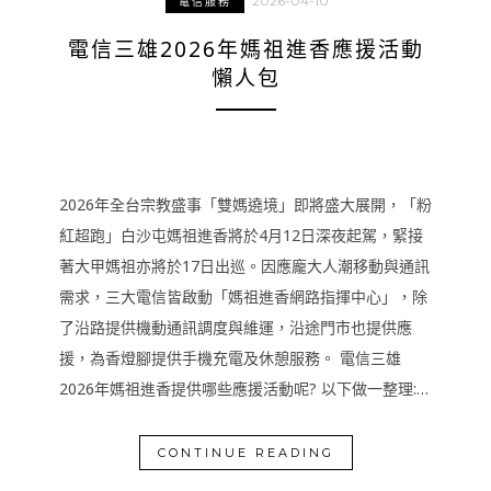
2026-04-10
電信服務
電信三雄2026年媽祖進香應援活動
懶人包
2026年全台宗教盛事「雙媽遶境」即將盛大展開，「粉
紅超跑」白沙屯媽祖進香將於4月12日深夜起駕，緊接
著大甲媽祖亦將於17日出巡。因應龐大人潮移動與通訊
需求，三大電信皆啟動「媽祖進香網路指揮中心」，除
了沿路提供機動通訊調度與維運，沿途門市也提供應
援，為香燈腳提供手機充電及休憩服務。 電信三雄
2026年媽祖進香提供哪些應援活動呢? 以下做一整理:…
CONTINUE READING