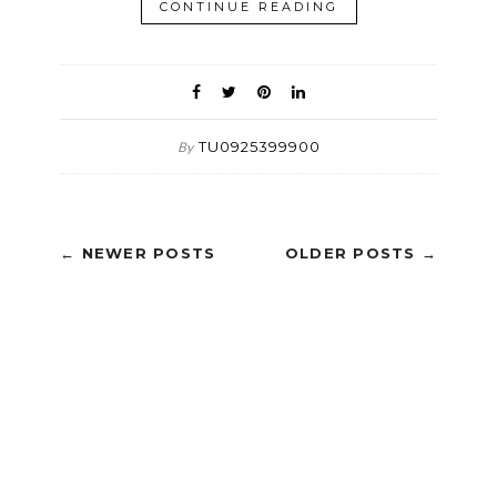
CONTINUE READING
TU0925399900
By
← NEWER POSTS
OLDER POSTS →