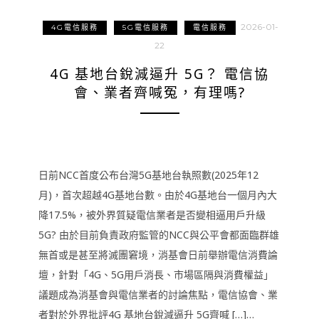
2026-01-
4G電信服務
5G電信服務
電信服務
22
4G 基地台銳減逼升 5G？ 電信協
會、業者齊喊冤，有理嗎?
日前NCC首度公布台灣5G基地台執照數(2025年12
月)，首次超越4G基地台數。由於4G基地台一個月內大
降17.5%，被外界質疑電信業者是否變相逼用戶升級
5G? 由於目前負責政府監管的NCC與公平會都面臨群雄
無首或是甚至將滅團窘境，消基會日前舉辦電信消費論
壇，針對「4G、5G用戶消長、市場區隔與消費權益」
議題成為消基會與電信業者的討論焦點，電信協會、業
者對於外界批評4G 基地台銳減逼升 5G齊喊 […]…