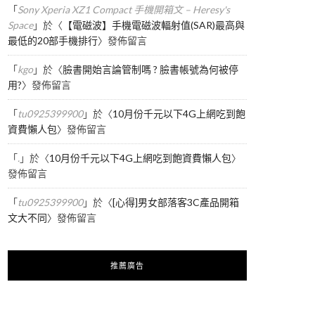
「
Sony Xperia XZ1 Compact 手機開箱文 – Heresy's
Space
」於〈
【電磁波】手機電磁波輻射值(SAR)最高與
最低的20部手機排行
〉發佈留言
「
kgo
」於〈
臉書開始言論管制嗎 ? 臉書帳號為何被停
用?
〉發佈留言
「
tu0925399900
」於〈
10月份千元以下4G上網吃到飽
資費懶人包
〉發佈留言
「
.
」於〈
10月份千元以下4G上網吃到飽資費懶人包
〉
發佈留言
「
tu0925399900
」於〈
[心得]男女部落客3C產品開箱
文大不同
〉發佈留言
推薦廣告