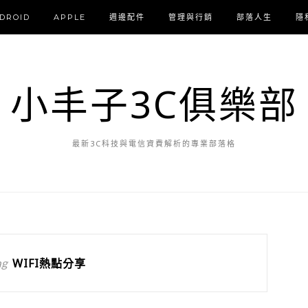
DROID
APPLE
週邊配件
管理與行銷
部落人生
隱
小丰子3C俱樂部
最新3C科技與電信資費解析的專業部落格
ag
WIFI熱點分享