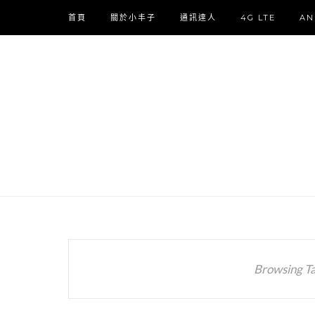
首頁
關於小丰子
通訊達人
4G LTE
AN
Browsing T