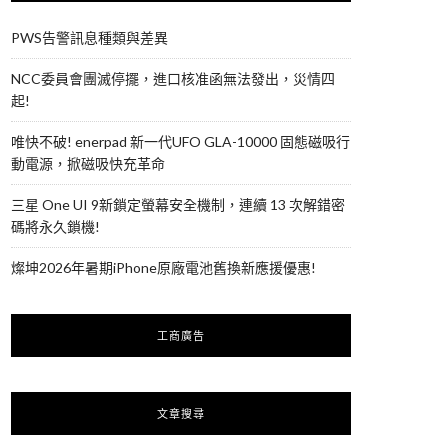
PWS告警訊息種類與差異
NCC委員會團滅停擺，進口核准函無法發出，災情四
起!
唯快不破! enerpad 新一代UFO GLA-10000 固態磁吸行
動電源，掀磁吸快充革命
三星 One UI 9新鎖定螢幕安全機制，連續 13 次解錯密
碼將永久鎖機!
燦坤2026年暑期iPhone原廠電池舊換新應援優惠!
工商廣告
文章搜尋