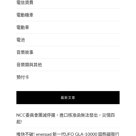
電信資費
電動機車
電動車
電池
音樂故事
音樂類與其他
預付卡
最新文章
NCC委員會團滅停擺，進口核准函無法發出，災情四
起!
唯快不破! enerpad 新一代UFO GLA-10000 固態磁吸行