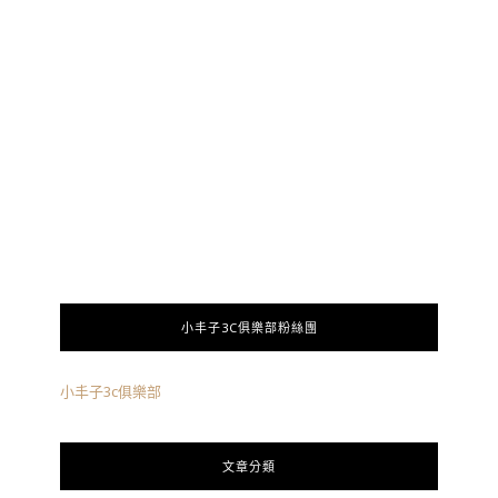
小丰子3C俱樂部粉絲團
小丰子3c俱樂部
文章分類