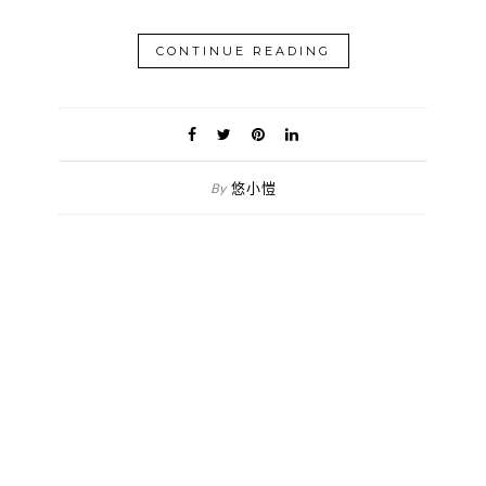
CONTINUE READING
悠小愷
By