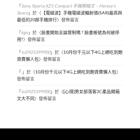
「
Sony Xperia XZ1 Compact 手機開箱文 – Heresy's
Space
」於〈
【電磁波】手機電磁波輻射值(SAR)最高與
最低的20部手機排行
〉發佈留言
「
kgo
」於〈
臉書開始言論管制嗎 ? 臉書帳號為何被停
用?
〉發佈留言
「
tu0925399900
」於〈
10月份千元以下4G上網吃到飽
資費懶人包
〉發佈留言
「
.
」於〈
10月份千元以下4G上網吃到飽資費懶人包
〉
發佈留言
「
tu0925399900
」於〈
[心得]男女部落客3C產品開箱
文大不同
〉發佈留言