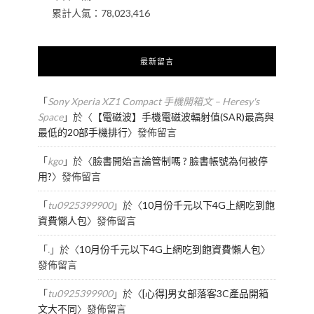
累計人氣：
78,023,416
最新留言
「
Sony Xperia XZ1 Compact 手機開箱文 – Heresy's
Space
」於〈
【電磁波】手機電磁波輻射值(SAR)最高與
最低的20部手機排行
〉發佈留言
「
kgo
」於〈
臉書開始言論管制嗎 ? 臉書帳號為何被停
用?
〉發佈留言
「
tu0925399900
」於〈
10月份千元以下4G上網吃到飽
資費懶人包
〉發佈留言
「
.
」於〈
10月份千元以下4G上網吃到飽資費懶人包
〉
發佈留言
「
tu0925399900
」於〈
[心得]男女部落客3C產品開箱
文大不同
〉發佈留言