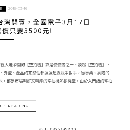
2018-03-16
電
拍機台灣開賣，全國電子3月17日
價只要3500元!
俯視大地瞬間的【空拍機】算是佼佼者之一。談起【空拍機】，
規格、外型、產品的完整性都遠遠超過競爭對手，從專業、高階的
低階的Spark，都是市場叫好又叫座的空拍機熱銷機型。由於入門級的空拍
UE READING
TU0925399900
By