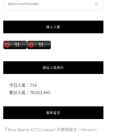
線上人數
網站人氣統計
今日人氣：
716
累計人氣：
78,022,465
最新留言
「
Sony Xperia XZ1 Compact 手機開箱文 – Heresy's