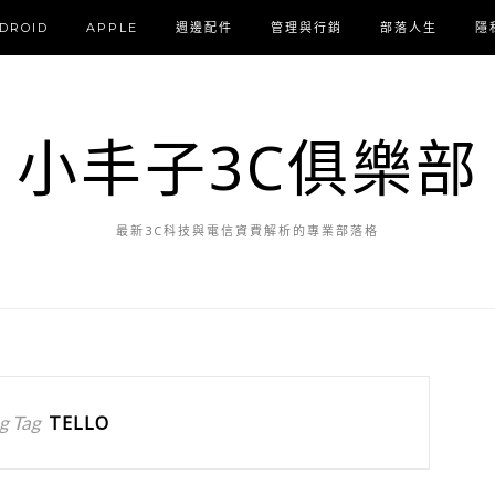
DROID
APPLE
週邊配件
管理與行銷
部落人生
隱
小丰子3C俱樂部
最新3C科技與電信資費解析的專業部落格
g Tag
TELLO