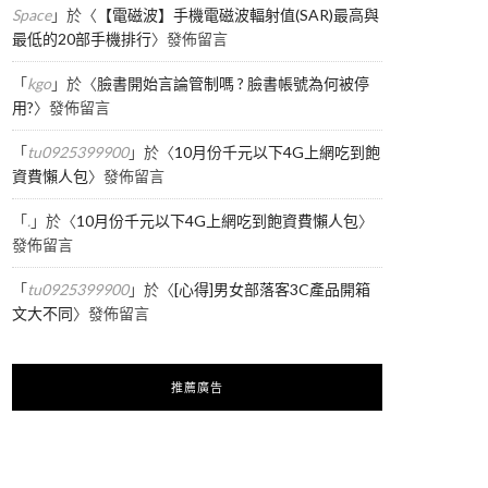
Space
」於〈
【電磁波】手機電磁波輻射值(SAR)最高與
最低的20部手機排行
〉發佈留言
「
kgo
」於〈
臉書開始言論管制嗎 ? 臉書帳號為何被停
用?
〉發佈留言
「
tu0925399900
」於〈
10月份千元以下4G上網吃到飽
資費懶人包
〉發佈留言
「
.
」於〈
10月份千元以下4G上網吃到飽資費懶人包
〉
發佈留言
「
tu0925399900
」於〈
[心得]男女部落客3C產品開箱
文大不同
〉發佈留言
推薦廣告