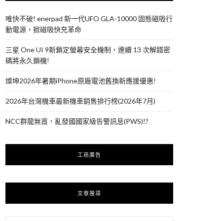
唯快不破! enerpad 新一代UFO GLA-10000 固態磁吸行
動電源，掀磁吸快充革命
三星 One UI 9新鎖定螢幕安全機制，連續 13 次解錯密
碼將永久鎖機!
燦坤2026年暑期iPhone原廠電池舊換新應援優惠!
2026年台灣機車最新機車銷售排行榜(2026年7月)
NCC群龍無首，亂發國國家級告警訊息(PWS)!?
工商廣告
文章搜尋