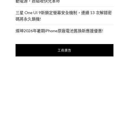
動電源，掀磁吸快充革命
三星 One UI 9新鎖定螢幕安全機制，連續 13 次解錯密
碼將永久鎖機!
燦坤2026年暑期iPhone原廠電池舊換新應援優惠!
工商廣告