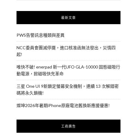
最新文章
PWS告警訊息種類與差異
NCC委員會團滅停擺，進口核准函無法發出，災情四
起!
唯快不破! enerpad 新一代UFO GLA-10000 固態磁吸行
動電源，掀磁吸快充革命
三星 One UI 9新鎖定螢幕安全機制，連續 13 次解錯密
碼將永久鎖機!
燦坤2026年暑期iPhone原廠電池舊換新應援優惠!
工商廣告