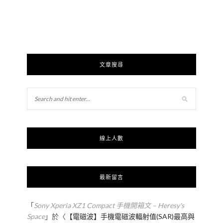
文章搜尋
線上人數
最新留言
「
Sony Xperia XZ1 Compact 手機開箱文 – Heresy's
Space
」於〈
【電磁波】手機電磁波輻射值(SAR)最高與