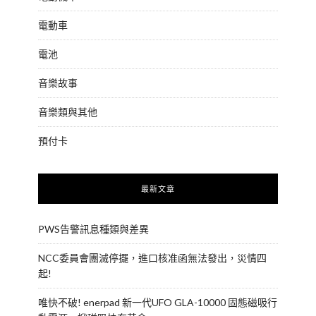
電動車
電池
音樂故事
音樂類與其他
預付卡
最新文章
PWS告警訊息種類與差異
NCC委員會團滅停擺，進口核准函無法發出，災情四
起!
唯快不破! enerpad 新一代UFO GLA-10000 固態磁吸行