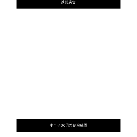
推薦廣告
小丰子3C俱樂部粉絲團