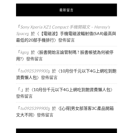
最新留言
「
Sony Xperia XZ1 Compact 手機開箱文 – Heresy's
Space
」於〈
【電磁波】手機電磁波輻射值(SAR)最高與
最低的20部手機排行
〉發佈留言
「
kgo
」於〈
臉書開始言論管制嗎 ? 臉書帳號為何被停
用?
〉發佈留言
「
tu0925399900
」於〈
10月份千元以下4G上網吃到飽
資費懶人包
〉發佈留言
「
.
」於〈
10月份千元以下4G上網吃到飽資費懶人包
〉
發佈留言
「
tu0925399900
」於〈
[心得]男女部落客3C產品開箱
文大不同
〉發佈留言