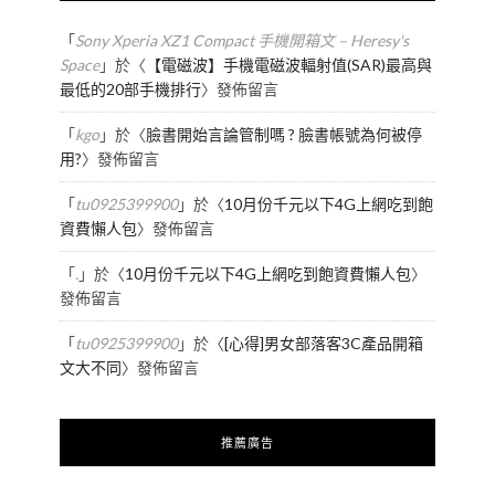
「
Sony Xperia XZ1 Compact 手機開箱文 – Heresy's
Space
」於〈
【電磁波】手機電磁波輻射值(SAR)最高與
最低的20部手機排行
〉發佈留言
「
kgo
」於〈
臉書開始言論管制嗎 ? 臉書帳號為何被停
用?
〉發佈留言
「
tu0925399900
」於〈
10月份千元以下4G上網吃到飽
資費懶人包
〉發佈留言
「
.
」於〈
10月份千元以下4G上網吃到飽資費懶人包
〉
發佈留言
「
tu0925399900
」於〈
[心得]男女部落客3C產品開箱
文大不同
〉發佈留言
推薦廣告