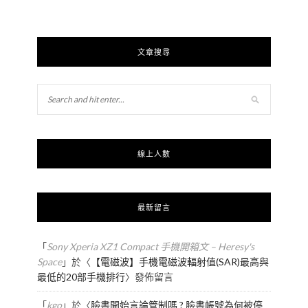
文章搜尋
線上人數
最新留言
「
Sony Xperia XZ1 Compact 手機開箱文 – Heresy's
Space
」於〈
【電磁波】手機電磁波輻射值(SAR)最高與
最低的20部手機排行
〉發佈留言
「
kgo
」於〈
臉書開始言論管制嗎 ? 臉書帳號為何被停