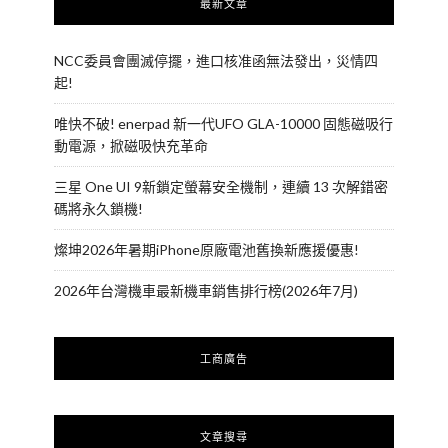
最新文章
NCC委員會團滅停擺，進口核准函無法發出，災情四
起!
唯快不破! enerpad 新一代UFO GLA-10000 固態磁吸行
動電源，掀磁吸快充革命
三星 One UI 9新鎖定螢幕安全機制，連續 13 次解錯密
碼將永久鎖機!
燦坤2026年暑期iPhone原廠電池舊換新應援優惠!
2026年台灣機車最新機車銷售排行榜(2026年7月)
工商廣告
文章搜尋