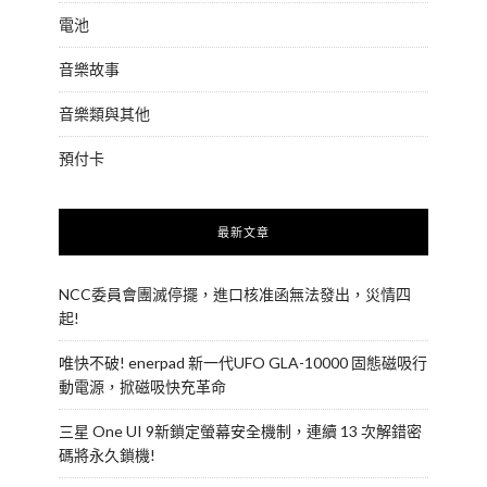
電池
音樂故事
音樂類與其他
預付卡
最新文章
NCC委員會團滅停擺，進口核准函無法發出，災情四
起!
唯快不破! enerpad 新一代UFO GLA-10000 固態磁吸行
動電源，掀磁吸快充革命
三星 One UI 9新鎖定螢幕安全機制，連續 13 次解錯密
碼將永久鎖機!