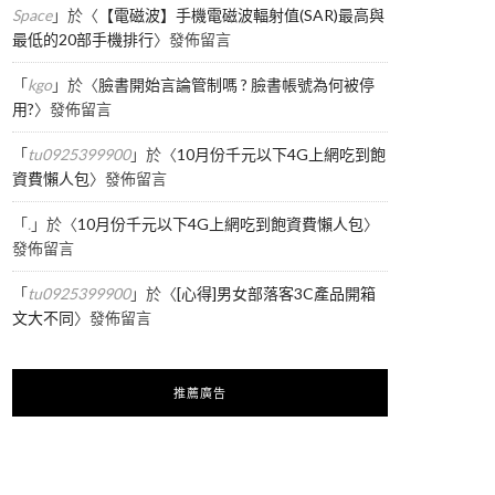
Space
」於〈
【電磁波】手機電磁波輻射值(SAR)最高與
最低的20部手機排行
〉發佈留言
「
kgo
」於〈
臉書開始言論管制嗎 ? 臉書帳號為何被停
用?
〉發佈留言
「
tu0925399900
」於〈
10月份千元以下4G上網吃到飽
資費懶人包
〉發佈留言
「
.
」於〈
10月份千元以下4G上網吃到飽資費懶人包
〉
發佈留言
「
tu0925399900
」於〈
[心得]男女部落客3C產品開箱
文大不同
〉發佈留言
推薦廣告