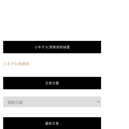
小丰子3C俱樂部粉絲團
小丰子3c俱樂部
文章分類
最新文章