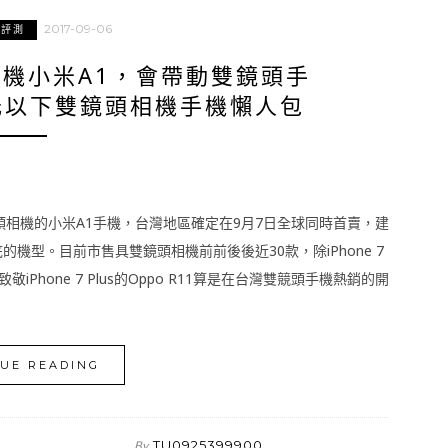
2017-09-06
與評測
機小米A1，會帶動雙鏡頭手
元以下雙鏡頭相機手機懶人包
鏡頭相機的小米A1手機，台灣地區確定在9月7日全球同時首賣，建
機型。目前市售具雙鏡頭相機前前後後近30款，除iPhone 7
Phone 7 Plus的Oppo R11算是在台灣雙競頭手機熱銷的開
UE READING
TU0925399900
By