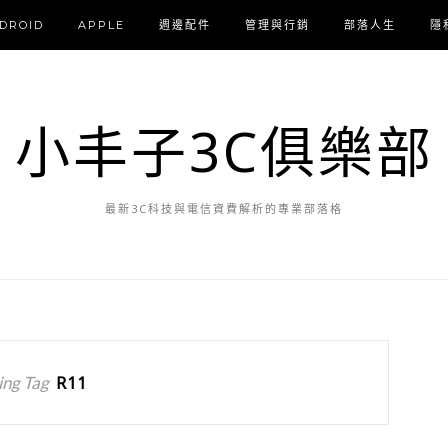
DROID
APPLE
週邊配件
管理與行銷
部落人生
隱
小丰子3C俱樂部
最新3C科技與電信資費解析的專業部落格
ng Tag
R11