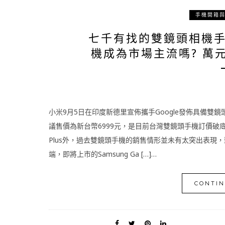
手機開箱
七千有找的雙鏡頭相機手
機成為市場主流嗎? 萬
小米9月5日在印度新德里宣佈攜手Google發佈具備雙
議售價為新台幣6999元，是目前台灣雙鏡頭手機訂價破底的
Plus外，過去雙鏡頭手機的銷售情形並未有太突出表現，致敬i
端，即將上市的Samsung Ga […]…
CONTIN