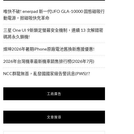
唯快不破! enerpad 新一代UFO GLA-10000 固態磁吸行
動電源，掀磁吸快充革命
三星 One UI 9新鎖定螢幕安全機制，連續 13 次解錯密
碼將永久鎖機!
燦坤2026年暑期iPhone原廠電池舊換新應援優惠!
2026年台灣機車最新機車銷售排行榜(2026年7月)
NCC群龍無首，亂發國國家級告警訊息(PWS)!?
工商廣告
文章搜尋