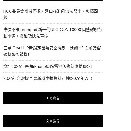
NCC委員會團滅停擺，進口核准函無法發出，災情四
起!
唯快不破! enerpad 新一代UFO GLA-10000 固態磁吸行
動電源，掀磁吸快充革命
三星 One UI 9新鎖定螢幕安全機制，連續 13 次解錯密
碼將永久鎖機!
燦坤2026年暑期iPhone原廠電池舊換新應援優惠!
2026年台灣機車最新機車銷售排行榜(2026年7月)
工商廣告
文章搜尋