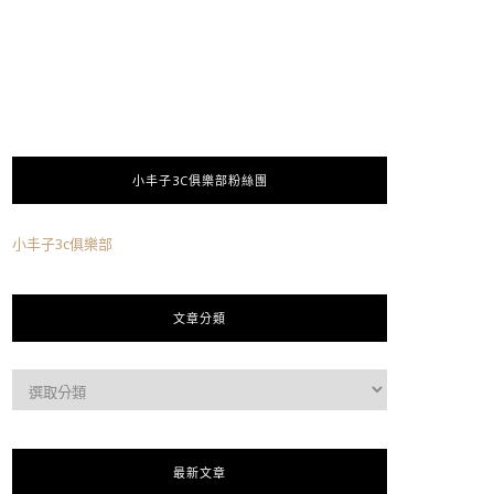
小丰子3C俱樂部粉絲團
小丰子3c俱樂部
文章分類
最新文章