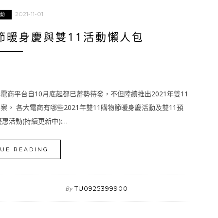
2021-11-01
動
物節暖身慶與雙11活動懶人包
商平台自10月底起都已蓄勢待發，不但陸續推出2021年雙11
。 各大電商有哪些2021年雙11購物節暖身慶活動及雙11預
惠活動(持續更新中):…
UE READING
TU0925399900
By