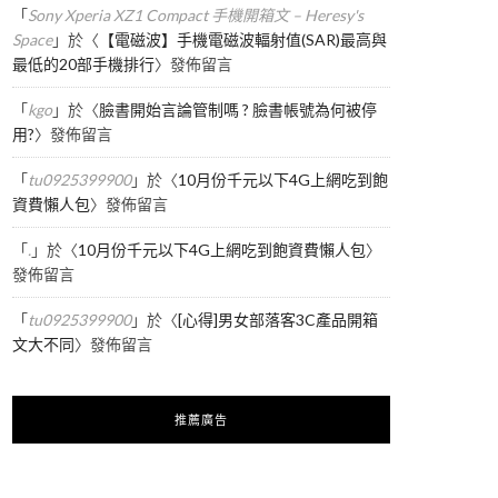
「
Sony Xperia XZ1 Compact 手機開箱文 – Heresy's
Space
」於〈
【電磁波】手機電磁波輻射值(SAR)最高與
最低的20部手機排行
〉發佈留言
「
kgo
」於〈
臉書開始言論管制嗎 ? 臉書帳號為何被停
用?
〉發佈留言
「
tu0925399900
」於〈
10月份千元以下4G上網吃到飽
資費懶人包
〉發佈留言
「
.
」於〈
10月份千元以下4G上網吃到飽資費懶人包
〉
發佈留言
「
tu0925399900
」於〈
[心得]男女部落客3C產品開箱
文大不同
〉發佈留言
推薦廣告