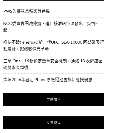
PWS告警訊息種類與差異
NCC委員會團滅停擺，進口核准函無法發出，災情四
起!
唯快不破! enerpad 新一代UFO GLA-10000 固態磁吸行
動電源，掀磁吸快充革命
三星 One UI 9新鎖定螢幕安全機制，連續 13 次解錯密
碼將永久鎖機!
燦坤2026年暑期iPhone原廠電池舊換新應援優惠!
工商廣告
文章搜尋