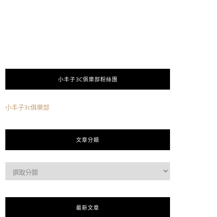
小丰子3C俱樂部粉絲團
小丰子3c俱樂部
文章分類
最新文章