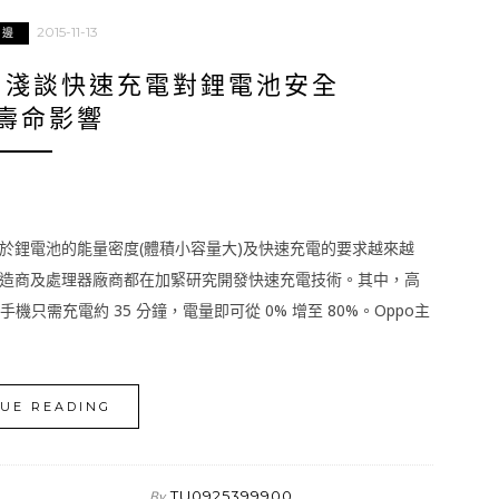
2015-11-13
週邊
 淺談快速充電對鋰電池安全
壽命影響
於鋰電池的能量密度(體積小容量大)及快速充電的要求越來越
造商及處理器廠商都在加緊研究開發快速充電技術。其中，高
一般手機只需充電約 35 分鐘，電量即可從 0% 增至 80%。Oppo主
UE READING
TU0925399900
By