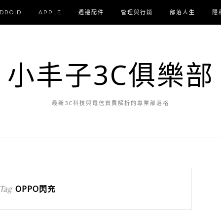
DROID
APPLE
週邊配件
管理與行銷
部落人生
隱
小丰子3C俱樂部
最新3C科技與電信資費解析的專業部落格
Tag
OPPO閃充