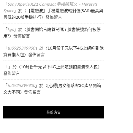
「
Sony Xperia XZ1 Compact 手機開箱文 – Heresy's
Space
」於〈
【電磁波】手機電磁波輻射值(SAR)最高與
最低的20部手機排行
〉發佈留言
「
kgo
」於〈
臉書開始言論管制嗎 ? 臉書帳號為何被停
用?
〉發佈留言
「
tu0925399900
」於〈
10月份千元以下4G上網吃到飽
資費懶人包
〉發佈留言
「
.
」於〈
10月份千元以下4G上網吃到飽資費懶人包
〉
發佈留言
「
tu0925399900
」於〈
[心得]男女部落客3C產品開箱
文大不同
〉發佈留言
推薦廣告