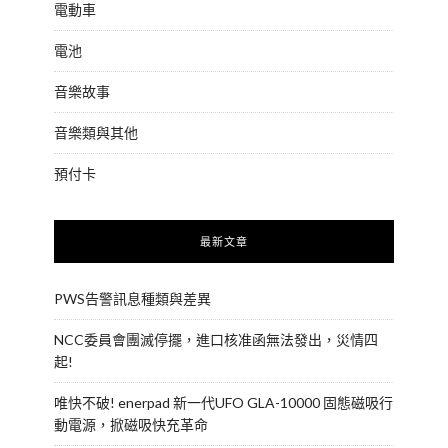
電動車
電池
音樂故事
音樂類與其他
預付卡
最新文章
PWS告警訊息種類與差異
NCC委員會團滅停擺，進口核准函無法發出，災情四
起!
唯快不破! enerpad 新一代UFO GLA-10000 固態磁吸行
動電源，掀磁吸快充革命