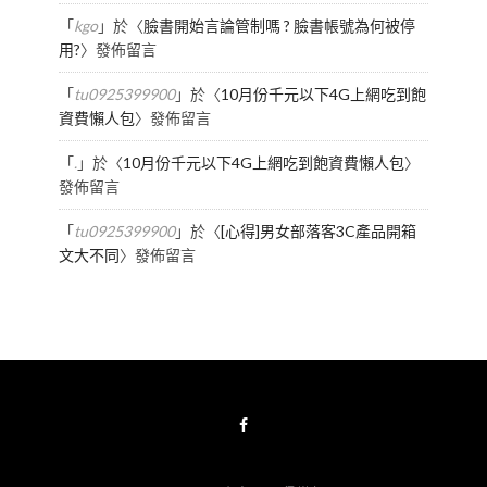
「
kgo
」於〈
臉書開始言論管制嗎 ? 臉書帳號為何被停
用?
〉發佈留言
「
tu0925399900
」於〈
10月份千元以下4G上網吃到飽
資費懶人包
〉發佈留言
「
.
」於〈
10月份千元以下4G上網吃到飽資費懶人包
〉
發佈留言
「
tu0925399900
」於〈
[心得]男女部落客3C產品開箱
文大不同
〉發佈留言