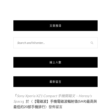
文章搜尋
線上人數
最新留言
「
Sony Xperia XZ1 Compact 手機開箱文 – Heresy's
Space
」於〈
【電磁波】手機電磁波輻射值(SAR)最高與
最低的20部手機排行
〉發佈留言