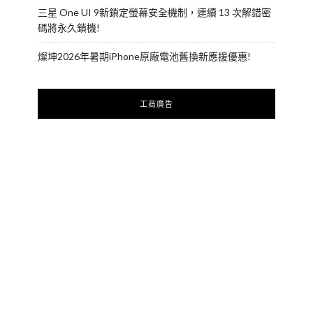
三星 One UI 9新鎖定螢幕安全機制，連續 13 次解錯密
碼將永久鎖機!
燦坤2026年暑期iPhone原廠電池舊換新應援優惠!
工商廣告