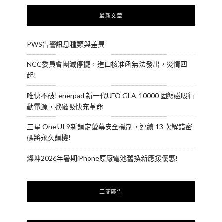
最新文章
PWS告警訊息種類與差異
NCC委員會團滅停擺，進口核准函無法發出，災情四
起!
唯快不破! enerpad 新一代UFO GLA-10000 固態磁吸行
動電源，掀磁吸快充革命
三星 One UI 9新鎖定螢幕安全機制，連續 13 次解錯密
碼將永久鎖機!
燦坤2026年暑期iPhone原廠電池舊換新應援優惠!
工商廣告