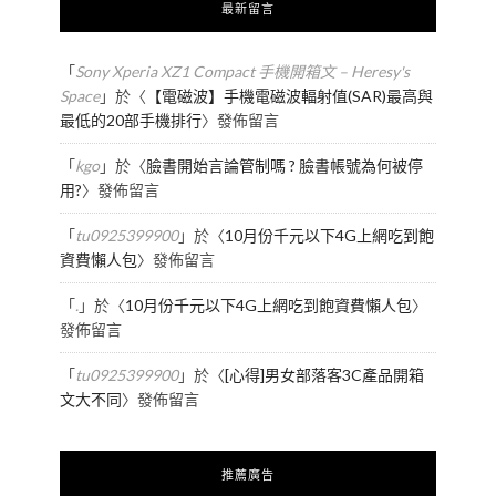
最新留言
「
Sony Xperia XZ1 Compact 手機開箱文 – Heresy's
Space
」於〈
【電磁波】手機電磁波輻射值(SAR)最高與
最低的20部手機排行
〉發佈留言
「
kgo
」於〈
臉書開始言論管制嗎 ? 臉書帳號為何被停
用?
〉發佈留言
「
tu0925399900
」於〈
10月份千元以下4G上網吃到飽
資費懶人包
〉發佈留言
「
.
」於〈
10月份千元以下4G上網吃到飽資費懶人包
〉
發佈留言
「
tu0925399900
」於〈
[心得]男女部落客3C產品開箱
文大不同
〉發佈留言
推薦廣告