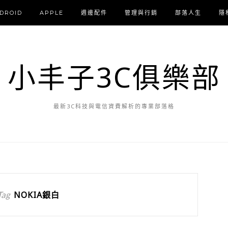
DROID
APPLE
週邊配件
管理與行銷
部落人生
隱
小丰子3C俱樂部
最新3C科技與電信資費解析的專業部落格
Tag
NOKIA銀白