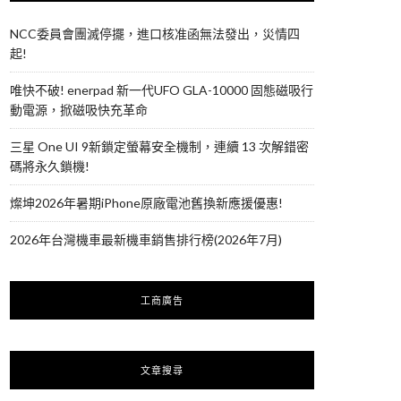
NCC委員會團滅停擺，進口核准函無法發出，災情四
起!
唯快不破! enerpad 新一代UFO GLA-10000 固態磁吸行
動電源，掀磁吸快充革命
三星 One UI 9新鎖定螢幕安全機制，連續 13 次解錯密
碼將永久鎖機!
燦坤2026年暑期iPhone原廠電池舊換新應援優惠!
2026年台灣機車最新機車銷售排行榜(2026年7月)
工商廣告
文章搜尋