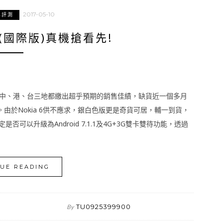
2017-05-10
與評測
色(國際版)真機搶看先!
以來在中、港、台三地都繳出超乎預期的銷售佳績，缺貨近一個多月
由於Nokia 6供不應求，銀白色版更是奇貨可居，輔一到貨，
否可以升級為Android 7.1.1及4G+3G雙卡雙待功能，透過
UE READING
TU0925399900
By