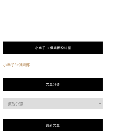
小丰子3C俱樂部粉絲團
小丰子3c俱樂部
文章分類
最新文章