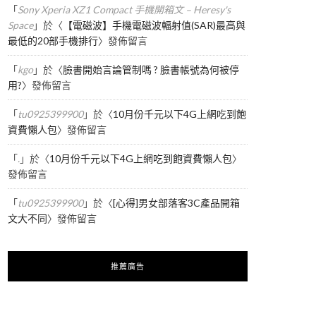
「
Sony Xperia XZ1 Compact 手機開箱文 – Heresy's
Space
」於〈
【電磁波】手機電磁波輻射值(SAR)最高與
最低的20部手機排行
〉發佈留言
「
kgo
」於〈
臉書開始言論管制嗎 ? 臉書帳號為何被停
用?
〉發佈留言
「
tu0925399900
」於〈
10月份千元以下4G上網吃到飽
資費懶人包
〉發佈留言
「
.
」於〈
10月份千元以下4G上網吃到飽資費懶人包
〉
發佈留言
「
tu0925399900
」於〈
[心得]男女部落客3C產品開箱
文大不同
〉發佈留言
推薦廣告