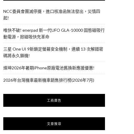
NCC委員會團滅停擺，進口核准函無法發出，災情四
起!
唯快不破! enerpad 新一代UFO GLA-10000 固態磁吸行
動電源，掀磁吸快充革命
三星 One UI 9新鎖定螢幕安全機制，連續 13 次解錯密
碼將永久鎖機!
燦坤2026年暑期iPhone原廠電池舊換新應援優惠!
2026年台灣機車最新機車銷售排行榜(2026年7月)
工商廣告
文章搜尋