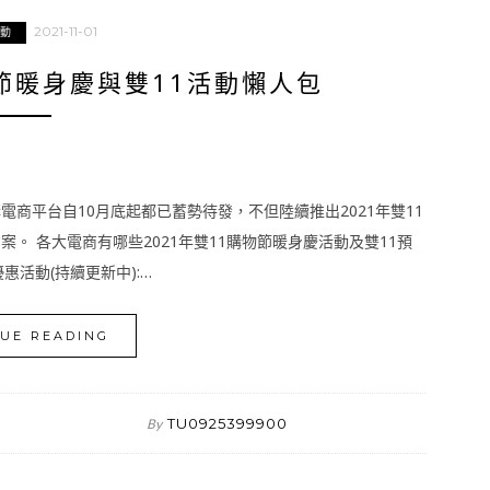
2021-11-01
動
物節暖身慶與雙11活動懶人包
商平台自10月底起都已蓄勢待發，不但陸續推出2021年雙11
。 各大電商有哪些2021年雙11購物節暖身慶活動及雙11預
惠活動(持續更新中):…
UE READING
TU0925399900
By