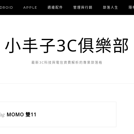
DROID
APPLE
週邊配件
管理與行銷
部落人生
隱
小丰子3C俱樂部
最新3C科技與電信資費解析的專業部落格
ag
MOMO 雙11