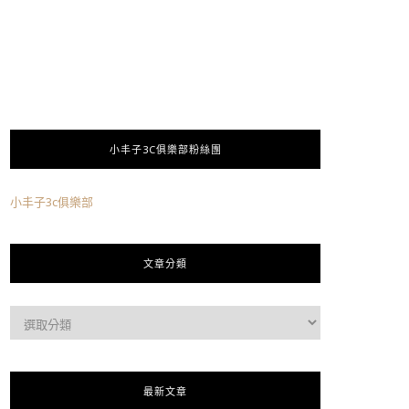
小丰子3C俱樂部粉絲團
小丰子3c俱樂部
文章分類
最新文章