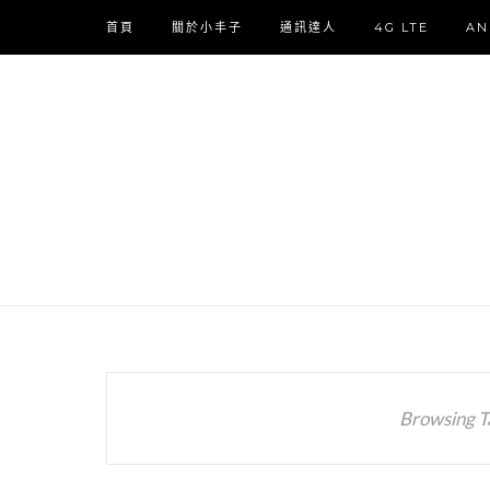
首頁
關於小丰子
通訊達人
4G LTE
AN
Browsing T