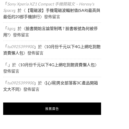
「
Sony Xperia XZ1 Compact 手機開箱文 – Heresy's
Space
」於〈
【電磁波】手機電磁波輻射值(SAR)最高與
最低的20部手機排行
〉發佈留言
「
kgo
」於〈
臉書開始言論管制嗎 ? 臉書帳號為何被停
用?
〉發佈留言
「
tu0925399900
」於〈
10月份千元以下4G上網吃到飽
資費懶人包
〉發佈留言
「
.
」於〈
10月份千元以下4G上網吃到飽資費懶人包
〉
發佈留言
「
tu0925399900
」於〈
[心得]男女部落客3C產品開箱
文大不同
〉發佈留言
推薦廣告