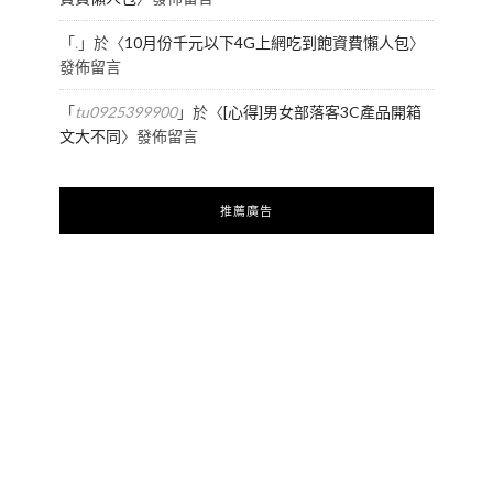
「
.
」於〈
10月份千元以下4G上網吃到飽資費懶人包
〉
發佈留言
「
tu0925399900
」於〈
[心得]男女部落客3C產品開箱
文大不同
〉發佈留言
推薦廣告