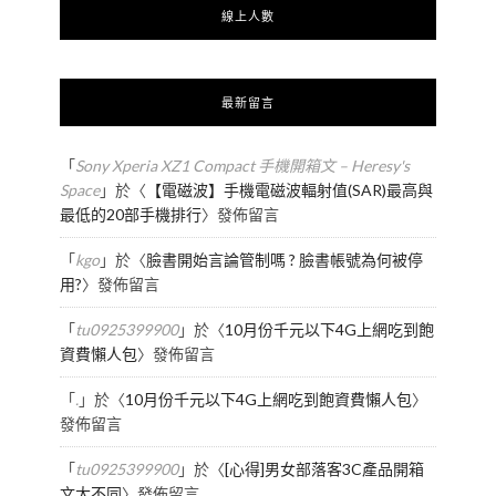
線上人數
最新留言
「
Sony Xperia XZ1 Compact 手機開箱文 – Heresy's
Space
」於〈
【電磁波】手機電磁波輻射值(SAR)最高與
最低的20部手機排行
〉發佈留言
「
kgo
」於〈
臉書開始言論管制嗎 ? 臉書帳號為何被停
用?
〉發佈留言
「
tu0925399900
」於〈
10月份千元以下4G上網吃到飽
資費懶人包
〉發佈留言
「
.
」於〈
10月份千元以下4G上網吃到飽資費懶人包
〉
發佈留言
「
tu0925399900
」於〈
[心得]男女部落客3C產品開箱
文大不同
〉發佈留言