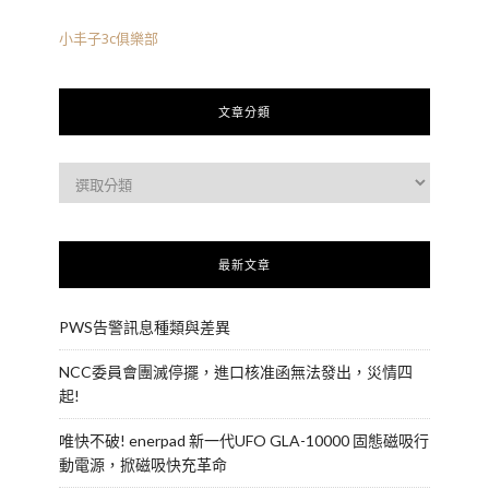
小丰子3c俱樂部
文章分類
最新文章
PWS告警訊息種類與差異
NCC委員會團滅停擺，進口核准函無法發出，災情四
起!
唯快不破! enerpad 新一代UFO GLA-10000 固態磁吸行
動電源，掀磁吸快充革命