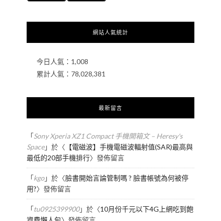
網站人氣統計
今日人氣：
1,008
累計人氣：
78,028,381
最新留言
「
Sony Xperia XZ1 Compact 手機開箱文 – Heresy's
Space
」於〈
【電磁波】手機電磁波輻射值(SAR)最高與
最低的20部手機排行
〉發佈留言
「
kgo
」於〈
臉書開始言論管制嗎 ? 臉書帳號為何被停
用?
〉發佈留言
「
tu0925399900
」於〈
10月份千元以下4G上網吃到飽
資費懶人包
〉發佈留言