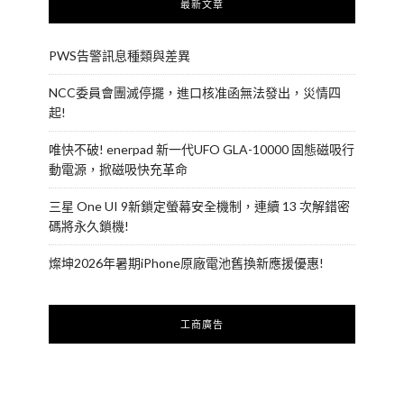
最新文章
PWS告警訊息種類與差異
NCC委員會團滅停擺，進口核准函無法發出，災情四
起!
唯快不破! enerpad 新一代UFO GLA-10000 固態磁吸行
動電源，掀磁吸快充革命
三星 One UI 9新鎖定螢幕安全機制，連續 13 次解錯密
碼將永久鎖機!
燦坤2026年暑期iPhone原廠電池舊換新應援優惠!
工商廣告