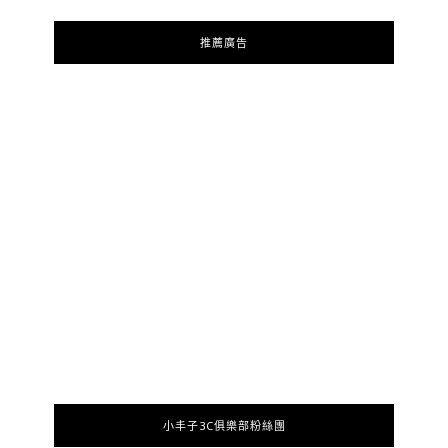
推薦廣告
小丰子3C俱樂部粉絲團