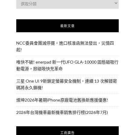
最新文章
NCC委員會團滅停擺，進口核准函無法發出，災情四
起!
唯快不破! enerpad 新一代UFO GLA-10000 固態磁吸行
動電源，掀磁吸快充革命
三星 One UI 9新鎖定螢幕安全機制，連續 13 次解錯密
碼將永久鎖機!
燦坤2026年暑期iPhone原廠電池舊換新應援優惠!
2026年台灣機車最新機車銷售排行榜(2026年7月)
工商廣告