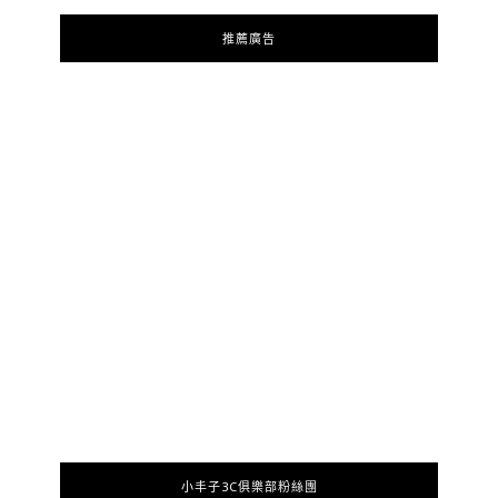
推薦廣告
小丰子3C俱樂部粉絲團