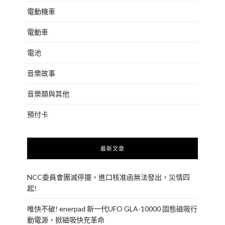
電動機車
電動車
電池
音樂故事
音樂類與其他
預付卡
最新文章
NCC委員會團滅停擺，進口核准函無法發出，災情四
起!
唯快不破! enerpad 新一代UFO GLA-10000 固態磁吸行
動電源，掀磁吸快充革命