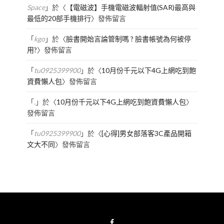
Space
」於〈
【電磁波】手機電磁波輻射值(SAR)最高與
最低的20部手機排行
〉發佈留言
「
kgo
」於〈
臉書開始言論管制嗎 ? 臉書帳號為何被停
用?
〉發佈留言
「
tu0925399900
」於〈
10月份千元以下4G上網吃到飽
資費懶人包
〉發佈留言
「
.
」於〈
10月份千元以下4G上網吃到飽資費懶人包
〉
發佈留言
「
tu0925399900
」於〈
[心得]男女部落客3C產品開箱
文大不同
〉發佈留言