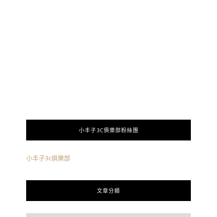
小丰子3C俱樂部粉絲團
小丰子3c俱樂部
文章分類