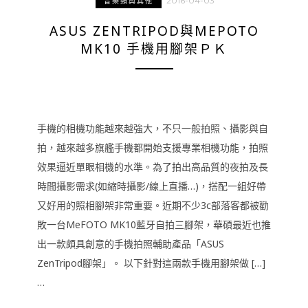
2016-04-03
音樂類與其他
ASUS ZENTRIPOD與MEPOTO
MK10 手機用腳架ＰＫ
手機的相機功能越來越強大，不只一般拍照、攝影與自
拍，越來越多旗艦手機都開始支援專業相機功能，拍照
效果逼近單眼相機的水準。為了拍出高品質的夜拍及長
時間攝影需求(如縮時攝影/線上直播…)，搭配一組好帶
又好用的照相腳架非常重要。近期不少3c部落客都被勸
敗一台MeFOTO MK10藍牙自拍三腳架，華碩最近也推
出一款頗具創意的手機拍照輔助產品「ASUS
ZenTripod腳架」。 以下針對這兩款手機用腳架做 […]
…