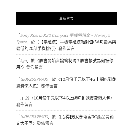
最新留言
「
Sony Xperia XZ1 Compact 手機開箱文 – Heresy's
Space
」於〈
【電磁波】手機電磁波輻射值(SAR)最高與
最低的20部手機排行
〉發佈留言
「
kgo
」於〈
臉書開始言論管制嗎 ? 臉書帳號為何被停
用?
〉發佈留言
「
tu0925399900
」於〈
10月份千元以下4G上網吃到飽
資費懶人包
〉發佈留言
「
.
」於〈
10月份千元以下4G上網吃到飽資費懶人包
〉
發佈留言
「
tu0925399900
」於〈
[心得]男女部落客3C產品開箱
文大不同
〉發佈留言