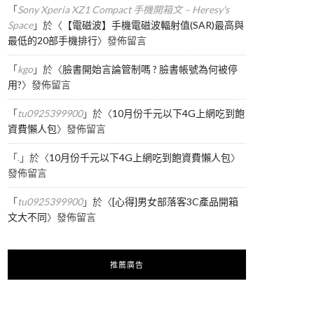
「
Sony Xperia XZ1 Compact 手機開箱文 – Heresy's
Space
」於〈
【電磁波】手機電磁波輻射值(SAR)最高與
最低的20部手機排行
〉發佈留言
「
kgo
」於〈
臉書開始言論管制嗎 ? 臉書帳號為何被停
用?
〉發佈留言
「
tu0925399900
」於〈
10月份千元以下4G上網吃到飽
資費懶人包
〉發佈留言
「
.
」於〈
10月份千元以下4G上網吃到飽資費懶人包
〉
發佈留言
「
tu0925399900
」於〈
[心得]男女部落客3C產品開箱
文大不同
〉發佈留言
推薦廣告