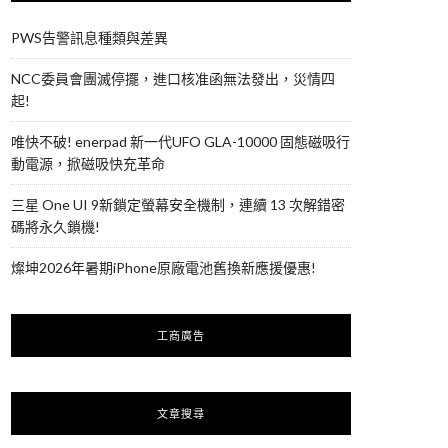
PWS告警訊息種類與差異
NCC委員會團滅停擺，進口核准函無法發出，災情四
起!
唯快不破! enerpad 新一代UFO GLA-10000 固態磁吸行
動電源，掀磁吸快充革命
三星 One UI 9新鎖定螢幕安全機制，連續 13 次解錯密
碼將永久鎖機!
燦坤2026年暑期iPhone原廠電池舊換新應援優惠!
工商廣告
文章搜尋