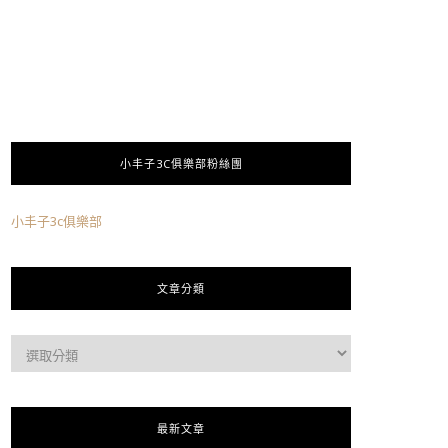
小丰子3C俱樂部粉絲團
小丰子3c俱樂部
文章分類
最新文章