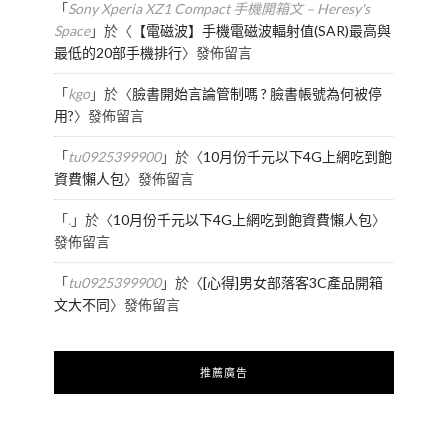
「
Sony Xperia XZ1 Compact 手機開箱文 – Heresy's
Space
」於〈
【電磁波】手機電磁波輻射值(SAR)最高與
最低的20部手機排行
〉發佈留言
「
kgo
」於〈
臉書開始言論管制嗎 ? 臉書帳號為何被停
用?
〉發佈留言
「
tu0925399900
」於〈
10月份千元以下4G上網吃到飽
資費懶人包
〉發佈留言
「
.
」於〈
10月份千元以下4G上網吃到飽資費懶人包
〉
發佈留言
「
tu0925399900
」於〈
[心得]男女部落客3C產品開箱
文大不同
〉發佈留言
推薦廣告