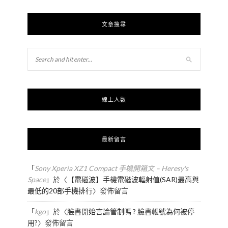
文章搜尋
線上人數
最新留言
「
Sony Xperia XZ1 Compact 手機開箱文 – Heresy's
Space
」於〈
【電磁波】手機電磁波輻射值(SAR)最高與
最低的20部手機排行
〉發佈留言
「
kgo
」於〈
臉書開始言論管制嗎 ? 臉書帳號為何被停
用?
〉發佈留言