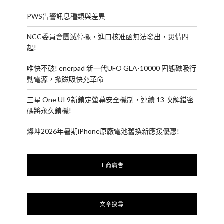
PWS告警訊息種類與差異
NCC委員會團滅停擺，進口核准函無法發出，災情四
起!
唯快不破! enerpad 新一代UFO GLA-10000 固態磁吸行
動電源，掀磁吸快充革命
三星 One UI 9新鎖定螢幕安全機制，連續 13 次解錯密
碼將永久鎖機!
燦坤2026年暑期iPhone原廠電池舊換新應援優惠!
工商廣告
文章搜尋