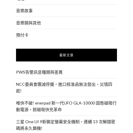
音樂故事
音樂類與其他
預付卡
最新文章
PWS告警訊息種類與差異
NCC委員會團滅停擺，進口核准函無法發出，災情四
起!
唯快不破! enerpad 新一代UFO GLA-10000 固態磁吸行
動電源，掀磁吸快充革命
三星 One UI 9新鎖定螢幕安全機制，連續 13 次解錯密
碼將永久鎖機!