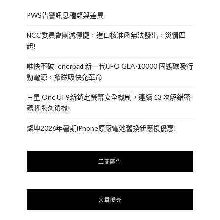
PWS告警訊息種類與差異
NCC委員會團滅停擺，進口核准函無法發出，災情四
起!
唯快不破! enerpad 新一代UFO GLA-10000 固態磁吸行
動電源，掀磁吸快充革命
三星 One UI 9新鎖定螢幕安全機制，連續 13 次解錯密
碼將永久鎖機!
燦坤2026年暑期iPhone原廠電池舊換新應援優惠!
工商廣告
文章搜尋