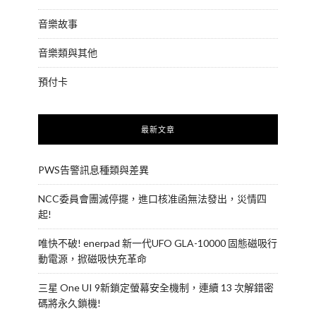
音樂故事
音樂類與其他
預付卡
最新文章
PWS告警訊息種類與差異
NCC委員會團滅停擺，進口核准函無法發出，災情四
起!
唯快不破! enerpad 新一代UFO GLA-10000 固態磁吸行
動電源，掀磁吸快充革命
三星 One UI 9新鎖定螢幕安全機制，連續 13 次解錯密
碼將永久鎖機!