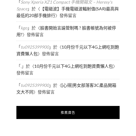
「
Sony Xperia XZ1 Compact 手機開箱文 – Heresy's
Space
」於〈
【電磁波】手機電磁波輻射值(SAR)最高與
最低的20部手機排行
〉發佈留言
「
kgo
」於〈
臉書開始言論管制嗎 ? 臉書帳號為何被停
用?
〉發佈留言
「
tu0925399900
」於〈
10月份千元以下4G上網吃到飽
資費懶人包
〉發佈留言
「
.
」於〈
10月份千元以下4G上網吃到飽資費懶人包
〉
發佈留言
「
tu0925399900
」於〈
[心得]男女部落客3C產品開箱
文大不同
〉發佈留言
推薦廣告