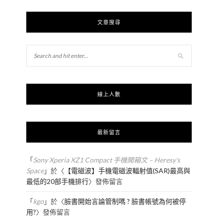
文章搜尋
線上人數
最新留言
「
Sony Xperia XZ1 Compact 手機開箱文 – Heresy's
Space
」於〈
【電磁波】手機電磁波輻射值(SAR)最高與
最低的20部手機排行
〉發佈留言
「
kgo
」於〈
臉書開始言論管制嗎 ? 臉書帳號為何被停
用?
〉發佈留言