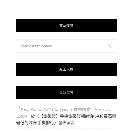
文章搜尋
線上人數
最新留言
「
Sony Xperia XZ1 Compact 手機開箱文 – Heresy's
Space
」於〈
【電磁波】手機電磁波輻射值(SAR)最高與
最低的20部手機排行
〉發佈留言