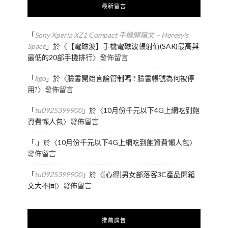
最新留言
「
Sony Xperia XZ1 Compact 手機開箱文 – Heresy's
Space
」於〈
【電磁波】手機電磁波輻射值(SAR)最高與
最低的20部手機排行
〉發佈留言
「
kgo
」於〈
臉書開始言論管制嗎 ? 臉書帳號為何被停
用?
〉發佈留言
「
tu0925399900
」於〈
10月份千元以下4G上網吃到飽
資費懶人包
〉發佈留言
「
.
」於〈
10月份千元以下4G上網吃到飽資費懶人包
〉
發佈留言
「
tu0925399900
」於〈
[心得]男女部落客3C產品開箱
文大不同
〉發佈留言
推薦廣告