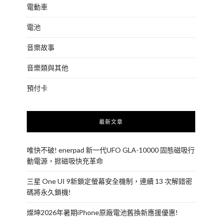
電動車
電池
音樂故事
音樂類與其他
預付卡
最新文章
唯快不破! enerpad 新一代UFO GLA-10000 固態磁吸行
動電源，掀磁吸快充革命
三星 One UI 9新鎖定螢幕安全機制，連續 13 次解錯密
碼將永久鎖機!
燦坤2026年暑期iPhone原廠電池舊換新應援優惠!