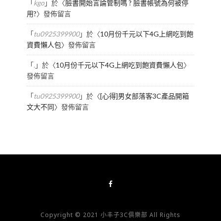
「
kgo
」於〈
臉書開始言論管制嗎 ? 臉書帳號為何被停
用?
〉發佈留言
「
tu0925399900
」於〈
10月份千元以下4G上網吃到飽
資費懶人包
〉發佈留言
「
.
」於〈
10月份千元以下4G上網吃到飽資費懶人包
〉
發佈留言
「
tu0925399900
」於〈
[心得]男女部落客3C產品開箱
文大不同
〉發佈留言
Copyright © 2021 小丰子3C俱樂部 All Rights