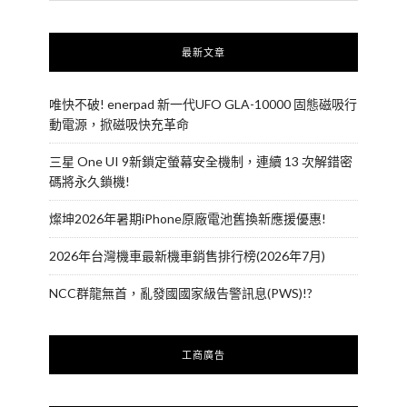
最新文章
唯快不破! enerpad 新一代UFO GLA-10000 固態磁吸行
動電源，掀磁吸快充革命
三星 One UI 9新鎖定螢幕安全機制，連續 13 次解錯密
碼將永久鎖機!
燦坤2026年暑期iPhone原廠電池舊換新應援優惠!
2026年台灣機車最新機車銷售排行榜(2026年7月)
NCC群龍無首，亂發國國家級告警訊息(PWS)!?
工商廣告