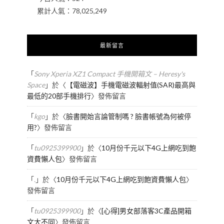
累計人氣：
78,025,249
最新留言
「
Sony Xperia XZ1 Compact 手機開箱文 – Heresy's
Space
」於〈
【電磁波】手機電磁波輻射值(SAR)最高與
最低的20部手機排行
〉發佈留言
「
kgo
」於〈
臉書開始言論管制嗎 ? 臉書帳號為何被停
用?
〉發佈留言
「
tu0925399900
」於〈
10月份千元以下4G上網吃到飽
資費懶人包
〉發佈留言
「
.
」於〈
10月份千元以下4G上網吃到飽資費懶人包
〉
發佈留言
「
tu0925399900
」於〈
[心得]男女部落客3C產品開箱
文大不同
〉發佈留言