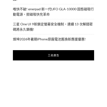
唯快不破! enerpad 新一代UFO GLA-10000 固態磁吸行
動電源，掀磁吸快充革命
三星 One UI 9新鎖定螢幕安全機制，連續 13 次解錯密
碼將永久鎖機!
燦坤2026年暑期iPhone原廠電池舊換新應援優惠!
工商廣告