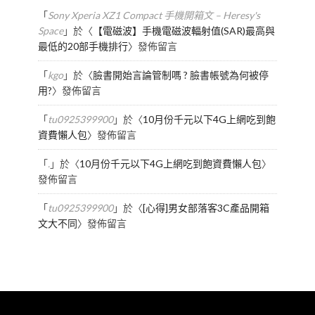
「
Sony Xperia XZ1 Compact 手機開箱文 – Heresy's
Space
」於〈
【電磁波】手機電磁波輻射值(SAR)最高與
最低的20部手機排行
〉發佈留言
「
kgo
」於〈
臉書開始言論管制嗎 ? 臉書帳號為何被停
用?
〉發佈留言
「
tu0925399900
」於〈
10月份千元以下4G上網吃到飽
資費懶人包
〉發佈留言
「
.
」於〈
10月份千元以下4G上網吃到飽資費懶人包
〉
發佈留言
「
tu0925399900
」於〈
[心得]男女部落客3C產品開箱
文大不同
〉發佈留言