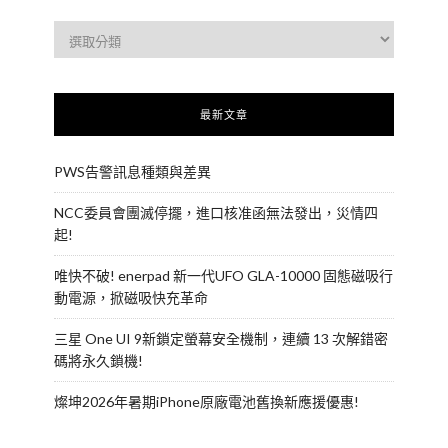
最新文章
PWS告警訊息種類與差異
NCC委員會團滅停擺，進口核准函無法發出，災情四
起!
唯快不破! enerpad 新一代UFO GLA-10000 固態磁吸行
動電源，掀磁吸快充革命
三星 One UI 9新鎖定螢幕安全機制，連續 13 次解錯密
碼將永久鎖機!
燦坤2026年暑期iPhone原廠電池舊換新應援優惠!