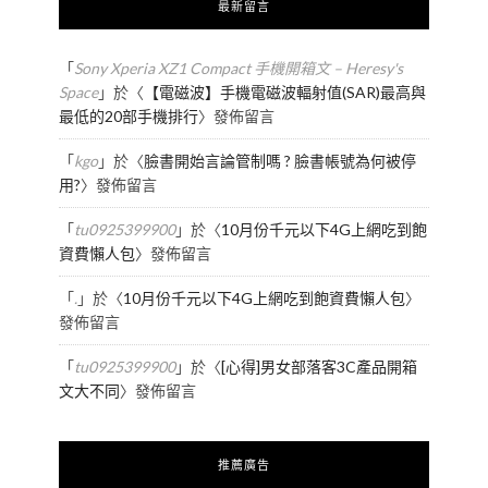
最新留言
「
Sony Xperia XZ1 Compact 手機開箱文 – Heresy's
Space
」於〈
【電磁波】手機電磁波輻射值(SAR)最高與
最低的20部手機排行
〉發佈留言
「
kgo
」於〈
臉書開始言論管制嗎 ? 臉書帳號為何被停
用?
〉發佈留言
「
tu0925399900
」於〈
10月份千元以下4G上網吃到飽
資費懶人包
〉發佈留言
「
.
」於〈
10月份千元以下4G上網吃到飽資費懶人包
〉
發佈留言
「
tu0925399900
」於〈
[心得]男女部落客3C產品開箱
文大不同
〉發佈留言
推薦廣告