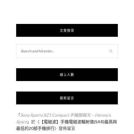
文章搜尋
線上人數
最新留言
「
Sony Xperia XZ1 Compact 手機開箱文 – Heresy's
Space
」於〈
【電磁波】手機電磁波輻射值(SAR)最高與
最低的20部手機排行
〉發佈留言