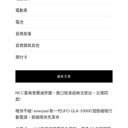
電動車
電池
音樂故事
音樂類與其他
預付卡
最新文章
NCC委員會團滅停擺，進口核准函無法發出，災情四
起!
唯快不破! enerpad 新一代UFO GLA-10000 固態磁吸行
動電源，掀磁吸快充革命