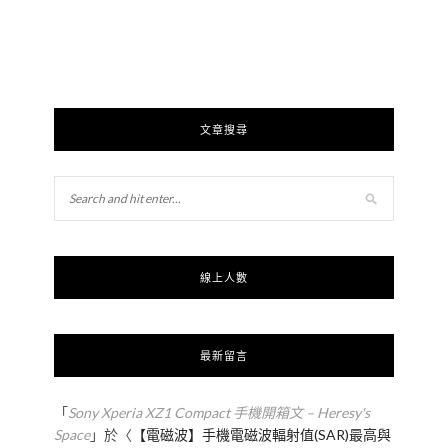
文章搜尋
線上人數
最新留言
「
Sony Xperia XZ1 Compact 手機開箱文 – Heresy's
Space
」於〈
【電磁波】手機電磁波輻射值(SAR)最高與