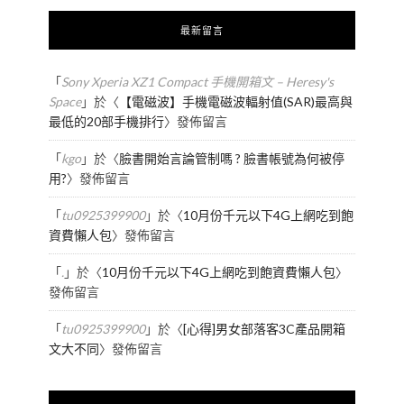
最新留言
「
Sony Xperia XZ1 Compact 手機開箱文 – Heresy's
Space
」於〈
【電磁波】手機電磁波輻射值(SAR)最高與
最低的20部手機排行
〉發佈留言
「
kgo
」於〈
臉書開始言論管制嗎 ? 臉書帳號為何被停
用?
〉發佈留言
「
tu0925399900
」於〈
10月份千元以下4G上網吃到飽
資費懶人包
〉發佈留言
「
.
」於〈
10月份千元以下4G上網吃到飽資費懶人包
〉
發佈留言
「
tu0925399900
」於〈
[心得]男女部落客3C產品開箱
文大不同
〉發佈留言