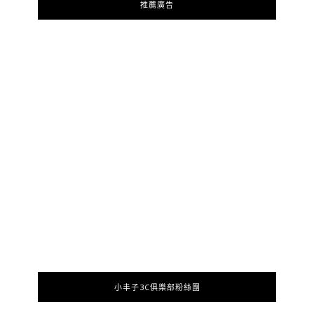
推薦廣告
小丰子3C俱樂部粉絲團