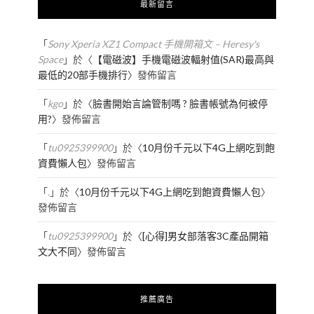
最新留言
「
Sony Xperia XZ1 Compact 手機開箱文 – Heresy's
Space
」於〈
【電磁波】手機電磁波輻射值(SAR)最高與
最低的20部手機排行
〉發佈留言
「
kgo
」於〈
臉書開始言論管制嗎 ? 臉書帳號為何被停
用?
〉發佈留言
「
tu0925399900
」於〈
10月份千元以下4G上網吃到飽
資費懶人包
〉發佈留言
「
.
」於〈
10月份千元以下4G上網吃到飽資費懶人包
〉
發佈留言
「
tu0925399900
」於〈
[心得]男女部落客3C產品開箱
文大不同
〉發佈留言
推薦廣告