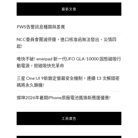
最新文章
PWS告警訊息種類與差異
NCC委員會團滅停擺，進口核准函無法發出，災情四
起!
唯快不破! enerpad 新一代UFO GLA-10000 固態磁吸行
動電源，掀磁吸快充革命
三星 One UI 9新鎖定螢幕安全機制，連續 13 次解錯密
碼將永久鎖機!
燦坤2026年暑期iPhone原廠電池舊換新應援優惠!
工商廣告