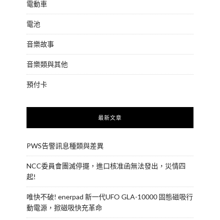
電動車
電池
音樂故事
音樂類與其他
預付卡
最新文章
PWS告警訊息種類與差異
NCC委員會團滅停擺，進口核准函無法發出，災情四
起!
唯快不破! enerpad 新一代UFO GLA-10000 固態磁吸行
動電源，掀磁吸快充革命