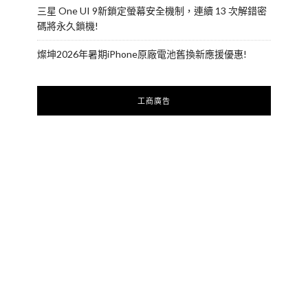
三星 One UI 9新鎖定螢幕安全機制，連續 13 次解錯密
碼將永久鎖機!
燦坤2026年暑期iPhone原廠電池舊換新應援優惠!
工商廣告