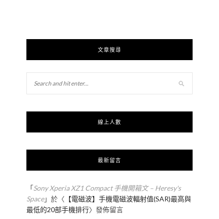
文章搜尋
線上人數
最新留言
「
Sony Xperia XZ1 Compact 手機開箱文 – Heresy's
Space
」於〈
【電磁波】手機電磁波輻射值(SAR)最高與
最低的20部手機排行
〉發佈留言