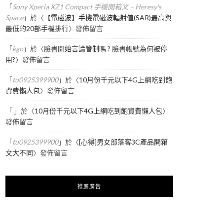
「
Sony Xperia XZ1 Compact 手機開箱文 – Heresy's
Space
」於〈
【電磁波】手機電磁波輻射值(SAR)最高與
最低的20部手機排行
〉發佈留言
「
kgo
」於〈
臉書開始言論管制嗎 ? 臉書帳號為何被停
用?
〉發佈留言
「
tu0925399900
」於〈
10月份千元以下4G上網吃到飽
資費懶人包
〉發佈留言
「
.
」於〈
10月份千元以下4G上網吃到飽資費懶人包
〉
發佈留言
「
tu0925399900
」於〈
[心得]男女部落客3C產品開箱
文大不同
〉發佈留言
推薦廣告