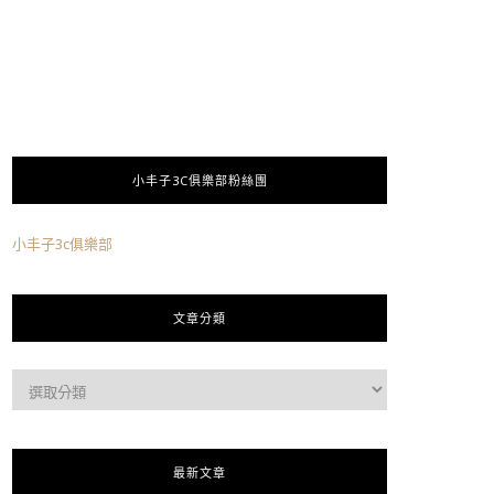
小丰子3C俱樂部粉絲團
小丰子3c俱樂部
文章分類
最新文章