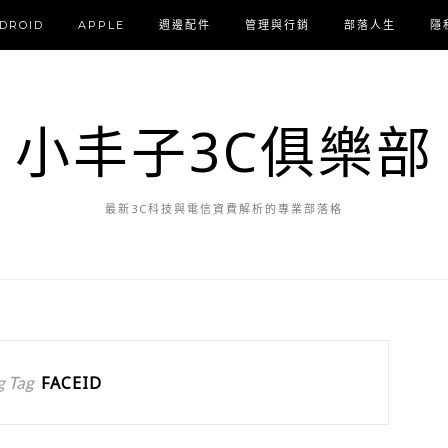
DROID
APPLE
週邊配件
管理與行銷
部落人生
隱
小丰子3C俱樂部
最新3C科技與電信資費解析的專業部落格
g Tag
FACEID