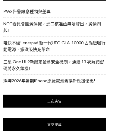
PWS告警訊息種類與差異
NCC委員會團滅停擺，進口核准函無法發出，災情四
起!
唯快不破! enerpad 新一代UFO GLA-10000 固態磁吸行
動電源，掀磁吸快充革命
三星 One UI 9新鎖定螢幕安全機制，連續 13 次解錯密
碼將永久鎖機!
燦坤2026年暑期iPhone原廠電池舊換新應援優惠!
工商廣告
文章搜尋