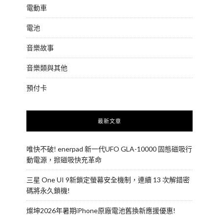
電動車
電池
音樂故事
音樂類與其他
預付卡
最新文章
唯快不破! enerpad 新一代UFO GLA-10000 固態磁吸行
動電源，掀磁吸快充革命
三星 One UI 9新鎖定螢幕安全機制，連續 13 次解錯密
碼將永久鎖機!
燦坤2026年暑期iPhone原廠電池舊換新應援優惠!