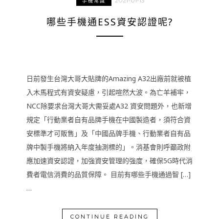
2021-01-13
手機常識
哪些手機通ESS資安認證呢?
日前發生台灣大哥大貼牌的Amazing A32出廠前就被植
入木馬程式有資安疑慮，引起喧然大波。為亡羊補牢，
NCC除要求台灣大哥大需妥處A32 資安問題外，也新增
規定「行動業者自有品牌手機在中國製造者，須符合資
安標準才可販售」及「中國品牌手機、行動業者自有品
牌中製手機將納入年度抽測標的」。消基會則呼籲政附
應加速資安認證，加強資安管理的強度，確保5G時代消
費者電信消費的品質保障。 目前有哪些手機通過智 […]
…
CONTINUE READING