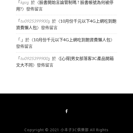
「
kgo
」於〈
臉書開始言論管制嗎 ? 臉書帳號為何被停
用?
〉發佈留言
「
tu0925399900
」於〈
10月份千元以下4G上網吃到飽
資費懶人包
〉發佈留言
「
.
」於〈
10月份千元以下4G上網吃到飽資費懶人包
〉
發佈留言
「
tu0925399900
」於〈
[心得]男女部落客3C產品開箱
文大不同
〉發佈留言
Copyright © 2021 小丰子3C俱樂部 All Rights