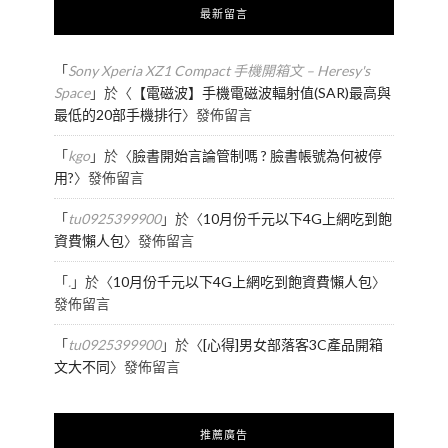
最新留言
「
Sony Xperia XZ1 Compact 手機開箱文 – Heresy's
Space
」於〈
【電磁波】手機電磁波輻射值(SAR)最高與
最低的20部手機排行
〉發佈留言
「
kgo
」於〈
臉書開始言論管制嗎 ? 臉書帳號為何被停
用?
〉發佈留言
「
tu0925399900
」於〈
10月份千元以下4G上網吃到飽
資費懶人包
〉發佈留言
「
.
」於〈
10月份千元以下4G上網吃到飽資費懶人包
〉
發佈留言
「
tu0925399900
」於〈
[心得]男女部落客3C產品開箱
文大不同
〉發佈留言
推薦廣告