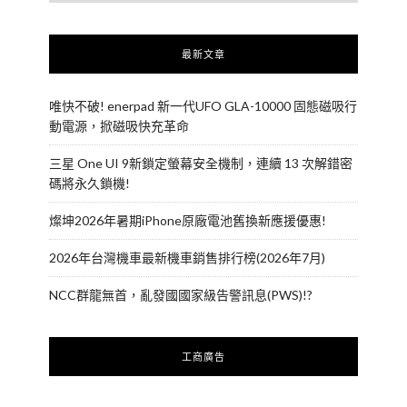
最新文章
唯快不破! enerpad 新一代UFO GLA-10000 固態磁吸行
動電源，掀磁吸快充革命
三星 One UI 9新鎖定螢幕安全機制，連續 13 次解錯密
碼將永久鎖機!
燦坤2026年暑期iPhone原廠電池舊換新應援優惠!
2026年台灣機車最新機車銷售排行榜(2026年7月)
NCC群龍無首，亂發國國家級告警訊息(PWS)!?
工商廣告