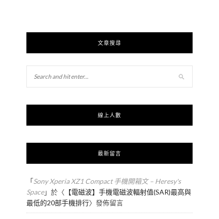
文章搜尋
線上人數
最新留言
「
Sony Xperia XZ1 Compact 手機開箱文 – Heresy's
Space
」於〈
【電磁波】手機電磁波輻射值(SAR)最高與
最低的20部手機排行
〉發佈留言