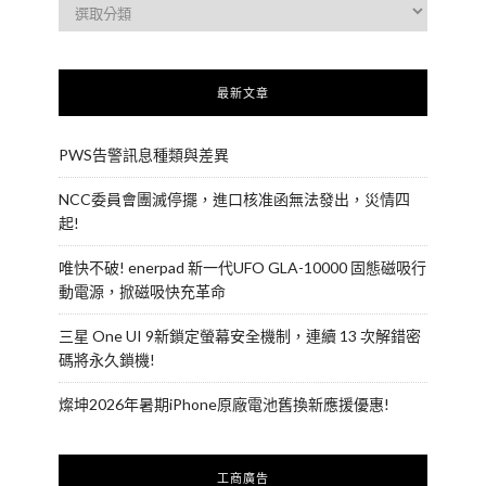
最新文章
PWS告警訊息種類與差異
NCC委員會團滅停擺，進口核准函無法發出，災情四
起!
唯快不破! enerpad 新一代UFO GLA-10000 固態磁吸行
動電源，掀磁吸快充革命
三星 One UI 9新鎖定螢幕安全機制，連續 13 次解錯密
碼將永久鎖機!
燦坤2026年暑期iPhone原廠電池舊換新應援優惠!
工商廣告