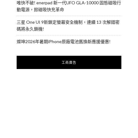
唯快不破! enerpad 新一代UFO GLA-10000 固態磁吸行
動電源，掀磁吸快充革命
三星 One UI 9新鎖定螢幕安全機制，連續 13 次解錯密
碼將永久鎖機!
燦坤2026年暑期iPhone原廠電池舊換新應援優惠!
工商廣告