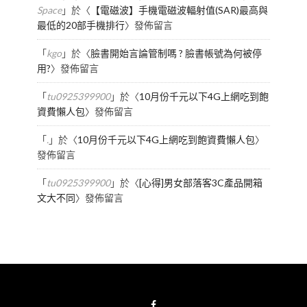
Space
」於〈
【電磁波】手機電磁波輻射值(SAR)最高與
最低的20部手機排行
〉發佈留言
「
kgo
」於〈
臉書開始言論管制嗎 ? 臉書帳號為何被停
用?
〉發佈留言
「
tu0925399900
」於〈
10月份千元以下4G上網吃到飽
資費懶人包
〉發佈留言
「
.
」於〈
10月份千元以下4G上網吃到飽資費懶人包
〉
發佈留言
「
tu0925399900
」於〈
[心得]男女部落客3C產品開箱
文大不同
〉發佈留言