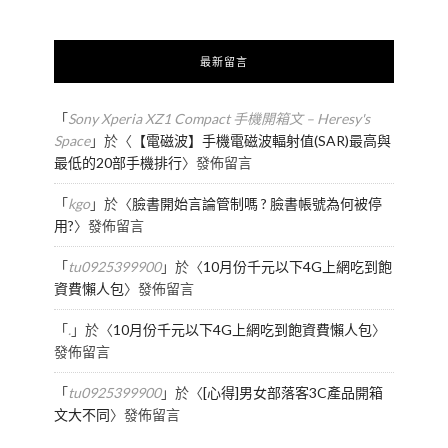
最新留言
「
Sony Xperia XZ1 Compact 手機開箱文 – Heresy's
Space
」於〈
【電磁波】手機電磁波輻射值(SAR)最高與
最低的20部手機排行
〉發佈留言
「
kgo
」於〈
臉書開始言論管制嗎 ? 臉書帳號為何被停
用?
〉發佈留言
「
tu0925399900
」於〈
10月份千元以下4G上網吃到飽
資費懶人包
〉發佈留言
「
.
」於〈
10月份千元以下4G上網吃到飽資費懶人包
〉
發佈留言
「
tu0925399900
」於〈
[心得]男女部落客3C產品開箱
文大不同
〉發佈留言