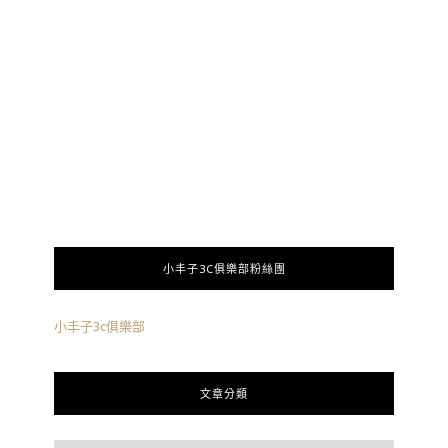
小丰子3C俱樂部粉絲團
小丰子3c俱樂部
文章分類