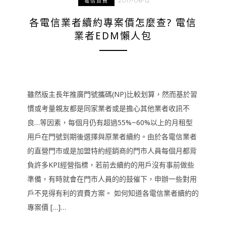
2017-06-12
電信資費
各電信業者續約專案價怎麼查? 電信
業者EDM懶人包
雖然版主長年推廣門號攜碼(NP)比較划算，然而基於習
慣或考量親友都是同家業者或是擔心其他業者收訊不
良…等因素，每個月仍有超過55%~60%以上的月租型
用戶在門號到期後選擇與原業者續約。由於各電信業者
的直營門市或是加盟特約經銷商的門市人員每個月都背
負許多KPI經營指標，若前去續約的用戶沒有事前做些
準備，有時就會在門市人員的的鼓催下，申辦一些對用
戶不見得有利的資費方案。 如何知道各電信業者續約的
專案價 […]…