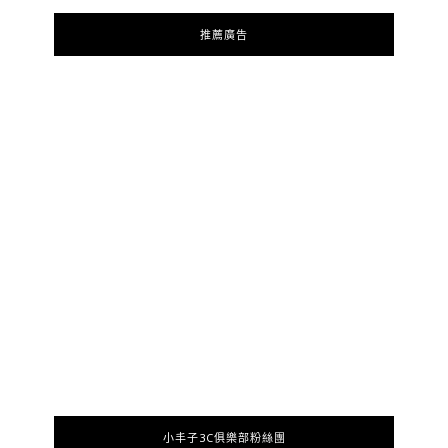
推薦廣告
小丰子3C俱樂部粉絲團