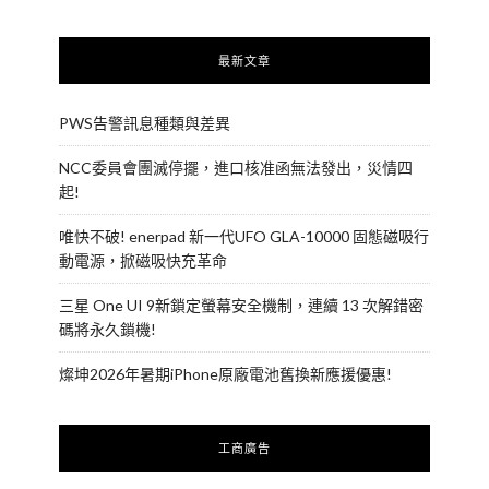
最新文章
PWS告警訊息種類與差異
NCC委員會團滅停擺，進口核准函無法發出，災情四
起!
唯快不破! enerpad 新一代UFO GLA-10000 固態磁吸行
動電源，掀磁吸快充革命
三星 One UI 9新鎖定螢幕安全機制，連續 13 次解錯密
碼將永久鎖機!
燦坤2026年暑期iPhone原廠電池舊換新應援優惠!
工商廣告