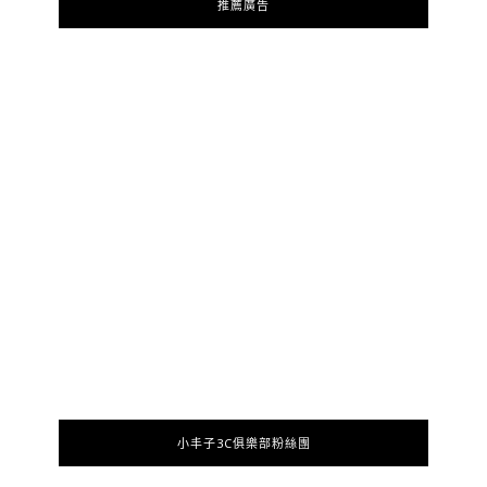
推薦廣告
小丰子3C俱樂部粉絲團