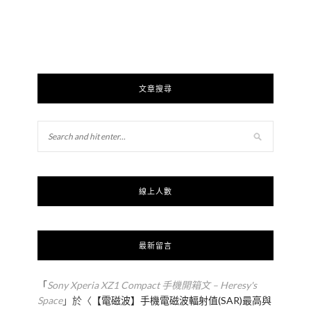
文章搜尋
線上人數
最新留言
「
Sony Xperia XZ1 Compact 手機開箱文 – Heresy's
Space
」於〈
【電磁波】手機電磁波輻射值(SAR)最高與