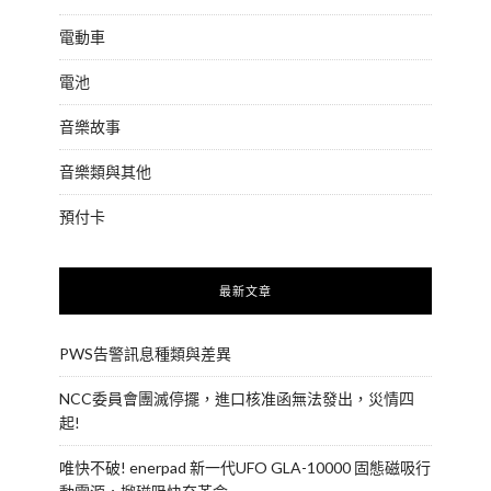
電動車
電池
音樂故事
音樂類與其他
預付卡
最新文章
PWS告警訊息種類與差異
NCC委員會團滅停擺，進口核准函無法發出，災情四
起!
唯快不破! enerpad 新一代UFO GLA-10000 固態磁吸行