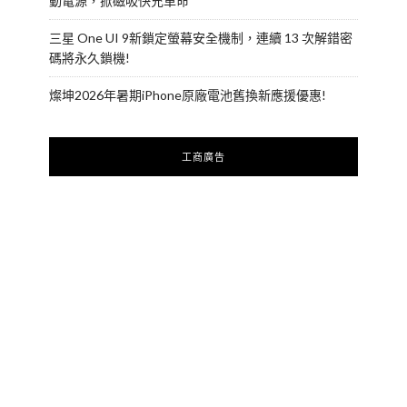
動電源，掀磁吸快充革命
三星 One UI 9新鎖定螢幕安全機制，連續 13 次解錯密
碼將永久鎖機!
燦坤2026年暑期iPhone原廠電池舊換新應援優惠!
工商廣告