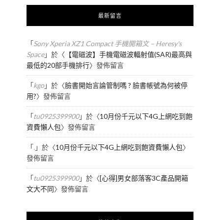
最新留言
「
Sony Xperia XZ1 Compact 手機開箱文 – Heresy's
Space
」於〈
【電磁波】手機電磁波輻射值(SAR)最高與
最低的20部手機排行
〉發佈留言
「
kgo
」於〈
臉書開始言論管制嗎 ? 臉書帳號為何被停
用?
〉發佈留言
「
tu0925399900
」於〈
10月份千元以下4G上網吃到飽
資費懶人包
〉發佈留言
「
.
」於〈
10月份千元以下4G上網吃到飽資費懶人包
〉
發佈留言
「
tu0925399900
」於〈
[心得]男女部落客3C產品開箱
文大不同
〉發佈留言