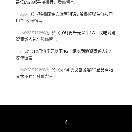
最低的20部手機排行
〉發佈留言
「
kgo
」於〈
臉書開始言論管制嗎 ? 臉書帳號為何被停
用?
〉發佈留言
「
tu0925399900
」於〈
10月份千元以下4G上網吃到飽
資費懶人包
〉發佈留言
「
.
」於〈
10月份千元以下4G上網吃到飽資費懶人包
〉
發佈留言
「
tu0925399900
」於〈
[心得]男女部落客3C產品開箱
文大不同
〉發佈留言