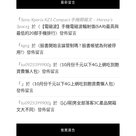
最新留言
「
Sony Xperia XZ1 Compact 手機開箱文 – Heresy's
Space
」於〈
【電磁波】手機電磁波輻射值(SAR)最高與
最低的20部手機排行
〉發佈留言
「
kgo
」於〈
臉書開始言論管制嗎 ? 臉書帳號為何被停
用?
〉發佈留言
「
tu0925399900
」於〈
10月份千元以下4G上網吃到飽
資費懶人包
〉發佈留言
「
.
」於〈
10月份千元以下4G上網吃到飽資費懶人包
〉
發佈留言
「
tu0925399900
」於〈
[心得]男女部落客3C產品開箱
文大不同
〉發佈留言
推薦廣告