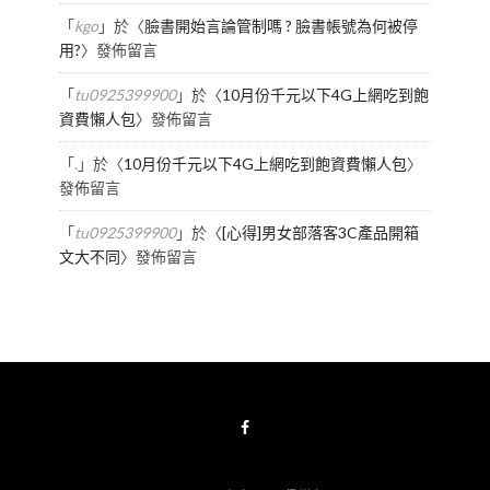
「
kgo
」於〈
臉書開始言論管制嗎 ? 臉書帳號為何被停
用?
〉發佈留言
「
tu0925399900
」於〈
10月份千元以下4G上網吃到飽
資費懶人包
〉發佈留言
「
.
」於〈
10月份千元以下4G上網吃到飽資費懶人包
〉
發佈留言
「
tu0925399900
」於〈
[心得]男女部落客3C產品開箱
文大不同
〉發佈留言