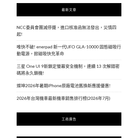
最新文章
NCC委員會團滅停擺，進口核准函無法發出，災情四
起!
唯快不破! enerpad 新一代UFO GLA-10000 固態磁吸行
動電源，掀磁吸快充革命
三星 One UI 9新鎖定螢幕安全機制，連續 13 次解錯密
碼將永久鎖機!
燦坤2026年暑期iPhone原廠電池舊換新應援優惠!
2026年台灣機車最新機車銷售排行榜(2026年7月)
工商廣告