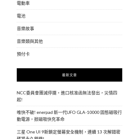
電動車
電池
音樂故事
音樂類與其他
預付卡
最新文章
NCC委員會團滅停擺，進口核准函無法發出，災情四
起!
唯快不破! enerpad 新一代UFO GLA-10000 固態磁吸行
動電源，掀磁吸快充革命
三星 One UI 9新鎖定螢幕安全機制，連續 13 次解錯密
碼將永久鎖機!