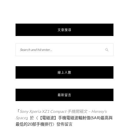
文章搜尋
線上人數
最新留言
「
Sony Xperia XZ1 Compact 手機開箱文 – Heresy's
Space
」於〈
【電磁波】手機電磁波輻射值(SAR)最高與
最低的20部手機排行
〉發佈留言