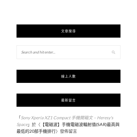
文章搜尋
線上人數
最新留言
「
Sony Xperia XZ1 Compact 手機開箱文 – Heresy's
Space
」於〈
【電磁波】手機電磁波輻射值(SAR)最高與
最低的20部手機排行
〉發佈留言