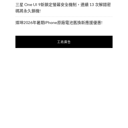
三星 One UI 9新鎖定螢幕安全機制，連續 13 次解錯密
碼將永久鎖機!
燦坤2026年暑期iPhone原廠電池舊換新應援優惠!
工商廣告