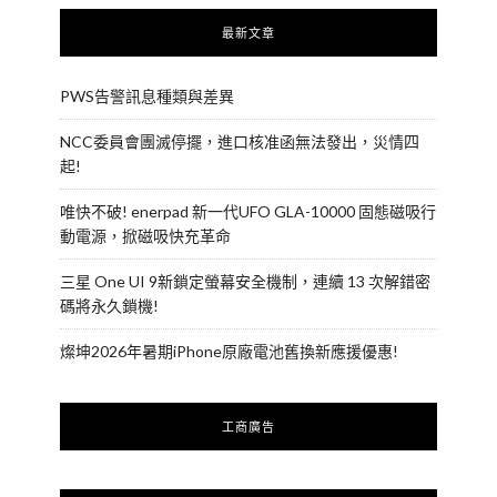
最新文章
PWS告警訊息種類與差異
NCC委員會團滅停擺，進口核准函無法發出，災情四
起!
唯快不破! enerpad 新一代UFO GLA-10000 固態磁吸行
動電源，掀磁吸快充革命
三星 One UI 9新鎖定螢幕安全機制，連續 13 次解錯密
碼將永久鎖機!
燦坤2026年暑期iPhone原廠電池舊換新應援優惠!
工商廣告