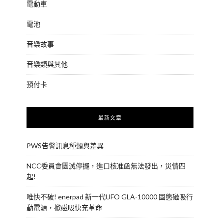
電動車
電池
音樂故事
音樂類與其他
預付卡
最新文章
PWS告警訊息種類與差異
NCC委員會團滅停擺，進口核准函無法發出，災情四
起!
唯快不破! enerpad 新一代UFO GLA-10000 固態磁吸行
動電源，掀磁吸快充革命