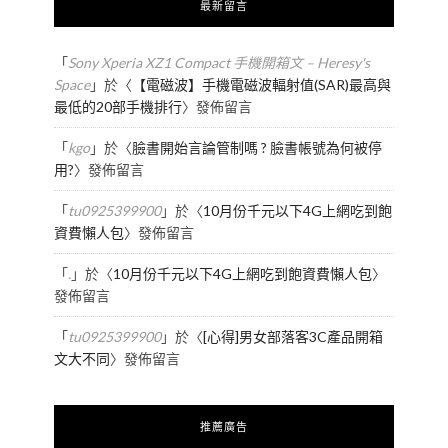
最新留言
「
Sony Xperia XZ1 Compact 手機開箱文 – Heresy's
Space
」於〈
【電磁波】手機電磁波輻射值(SAR)最高與
最低的20部手機排行
〉發佈留言
「
kgo
」於〈
臉書開始言論管制嗎 ? 臉書帳號為何被停
用?
〉發佈留言
「
tu0925399900
」於〈
10月份千元以下4G上網吃到飽
資費懶人包
〉發佈留言
「
.
」於〈
10月份千元以下4G上網吃到飽資費懶人包
〉
發佈留言
「
tu0925399900
」於〈
[心得]男女部落客3C產品開箱
文大不同
〉發佈留言
推薦廣告