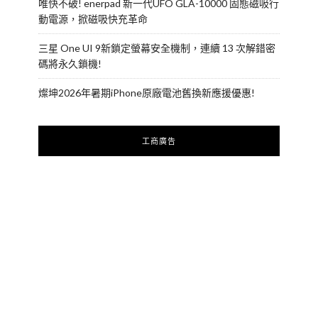
唯快不破! enerpad 新一代UFO GLA-10000 固態磁吸行
動電源，掀磁吸快充革命
三星 One UI 9新鎖定螢幕安全機制，連續 13 次解錯密
碼將永久鎖機!
燦坤2026年暑期iPhone原廠電池舊換新應援優惠!
工商廣告