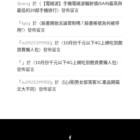
Space
」於〈
【電磁波】手機電磁波輻射值(SAR)最高與
最低的20部手機排行
〉發佈留言
「
kgo
」於〈
臉書開始言論管制嗎 ? 臉書帳號為何被停
用?
〉發佈留言
「
tu0925399900
」於〈
10月份千元以下4G上網吃到飽
資費懶人包
〉發佈留言
「
.
」於〈
10月份千元以下4G上網吃到飽資費懶人包
〉
發佈留言
「
tu0925399900
」於〈
[心得]男女部落客3C產品開箱
文大不同
〉發佈留言