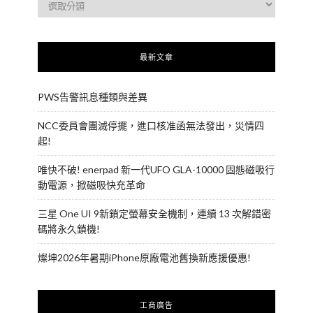
最新文章
PWS告警訊息種類與差異
NCC委員會團滅停擺，進口核准函無法發出，災情四
起!
唯快不破! enerpad 新一代UFO GLA-10000 固態磁吸行
動電源，掀磁吸快充革命
三星 One UI 9新鎖定螢幕安全機制，連續 13 次解錯密
碼將永久鎖機!
燦坤2026年暑期iPhone原廠電池舊換新應援優惠!
工商廣告