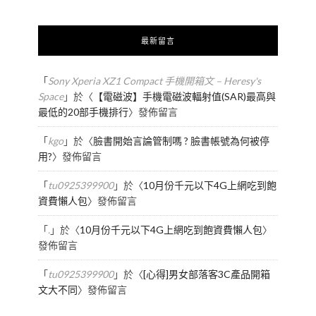
最新留言
「
Sony Xperia XZ1 Compact 手機開箱文 – Heresy's
Space
」於〈
【電磁波】手機電磁波輻射值(SAR)最高與
最低的20部手機排行
〉發佈留言
「
kgo
」於〈
臉書開始言論管制嗎 ? 臉書帳號為何被停
用?
〉發佈留言
「
tu0925399900
」於〈
10月份千元以下4G上網吃到飽
資費懶人包
〉發佈留言
「
.
」於〈
10月份千元以下4G上網吃到飽資費懶人包
〉
發佈留言
「
tu0925399900
」於〈
[心得]男女部落客3C產品開箱
文大不同
〉發佈留言