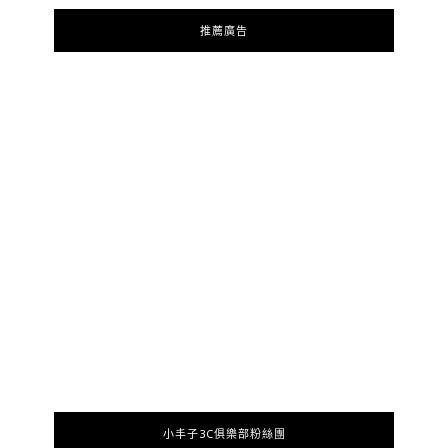
推薦廣告
小丰子3C俱樂部粉絲團