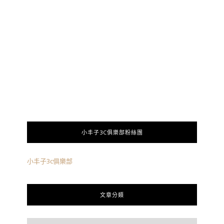
小丰子3C俱樂部粉絲團
小丰子3c俱樂部
文章分類