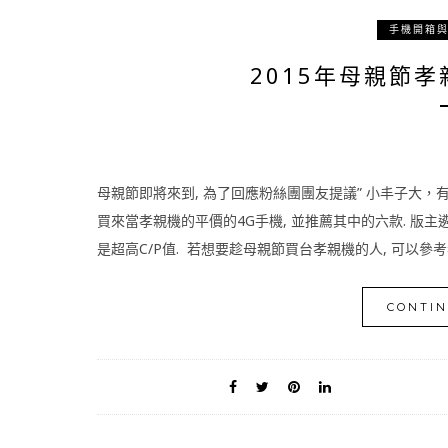
手機開箱
2015年母親節孝
母親節即將來到, 為了回應粉絲團團友提議” 小丰子大，有時
買來當孝親機的平價的4G手機, 並推薦其中的六款. 版主
是超高C/P值. 若想要趁母親節買台孝親機的人, 可以參考看看:
CONTIN