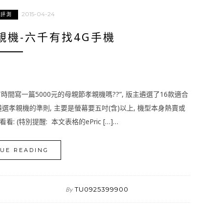
2015-04-24
與評測
親機-六千有找4G手機
間寫一篇5000元的母親節孝親機嗎??”, 版主遴選了16款適合
遴選孝親機的準則, 主要是螢幕要五吋(含)以上, 機型本身熱賣或
 (特別提醒: 本文表格的ePric […]…
UE READING
TU0925399900
By