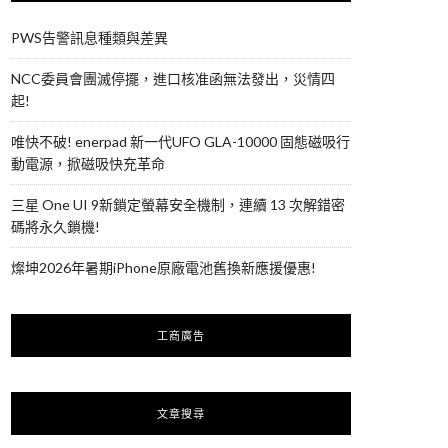
PWS告警訊息種類與差異
NCC委員會團滅停擺，進口核准函無法發出，災情四
起!
唯快不破! enerpad 新一代UFO GLA-10000 固態磁吸行
動電源，掀磁吸快充革命
三星 One UI 9新鎖定螢幕安全機制，連續 13 次解錯密
碼將永久鎖機!
燦坤2026年暑期iPhone原廠電池舊換新應援優惠!
工商廣告
文章搜尋