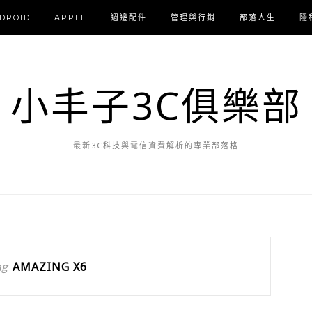
DROID
APPLE
週邊配件
管理與行銷
部落人生
隱
小丰子3C俱樂部
最新3C科技與電信資費解析的專業部落格
ag
AMAZING X6