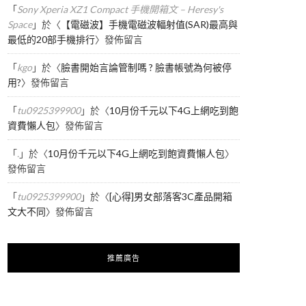
「
Sony Xperia XZ1 Compact 手機開箱文 – Heresy's
Space
」於〈
【電磁波】手機電磁波輻射值(SAR)最高與
最低的20部手機排行
〉發佈留言
「
kgo
」於〈
臉書開始言論管制嗎 ? 臉書帳號為何被停
用?
〉發佈留言
「
tu0925399900
」於〈
10月份千元以下4G上網吃到飽
資費懶人包
〉發佈留言
「
.
」於〈
10月份千元以下4G上網吃到飽資費懶人包
〉
發佈留言
「
tu0925399900
」於〈
[心得]男女部落客3C產品開箱
文大不同
〉發佈留言
推薦廣告