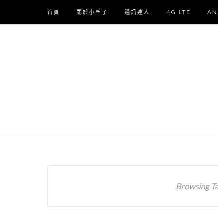
首頁
關於小丰子
通訊達人
4G LTE
AN
Browsing T