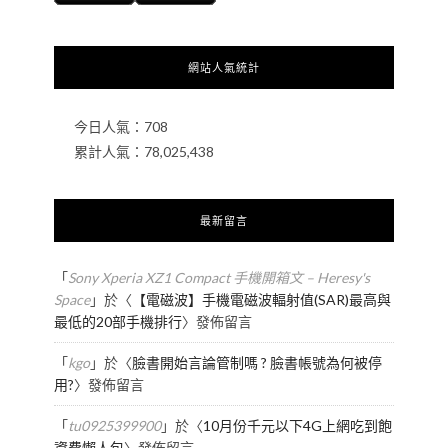
網站人氣統計
今日人氣：
708
累計人氣：
78,025,438
最新留言
「
Sony Xperia XZ1 Compact 手機開箱文 – Heresy's
Space
」於〈
【電磁波】手機電磁波輻射值(SAR)最高與
最低的20部手機排行
〉發佈留言
「
kgo
」於〈
臉書開始言論管制嗎 ? 臉書帳號為何被停
用?
〉發佈留言
「
tu0925399900
」於〈
10月份千元以下4G上網吃到飽
資費懶人包
〉發佈留言