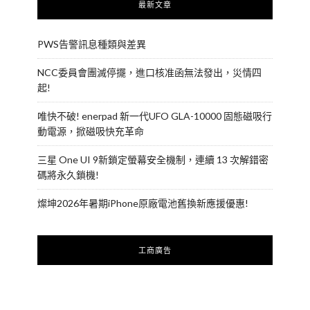
最新文章
PWS告警訊息種類與差異
NCC委員會團滅停擺，進口核准函無法發出，災情四
起!
唯快不破! enerpad 新一代UFO GLA-10000 固態磁吸行
動電源，掀磁吸快充革命
三星 One UI 9新鎖定螢幕安全機制，連續 13 次解錯密
碼將永久鎖機!
燦坤2026年暑期iPhone原廠電池舊換新應援優惠!
工商廣告