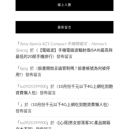
線上人數
最新留言
「
Sony Xperia XZ1 Compact 手機開箱文 – Heresy's
Space
」於〈
【電磁波】手機電磁波輻射值(SAR)最高與
最低的20部手機排行
〉發佈留言
「
kgo
」於〈
臉書開始言論管制嗎 ? 臉書帳號為何被停
用?
〉發佈留言
「
tu0925399900
」於〈
10月份千元以下4G上網吃到飽
資費懶人包
〉發佈留言
「
.
」於〈
10月份千元以下4G上網吃到飽資費懶人包
〉
發佈留言
「
tu0925399900
」於〈
[心得]男女部落客3C產品開箱
文大不同
〉發佈留言