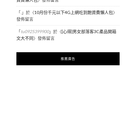
「
.
」於〈
10月份千元以下4G上網吃到飽資費懶人包
〉
發佈留言
「
tu0925399900
」於〈
[心得]男女部落客3C產品開箱
文大不同
〉發佈留言
推薦廣告