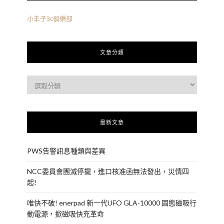
小丰子3c俱樂部
文章分類
最新文章
PWS告警訊息種類與差異
NCC委員會團滅停擺，進口核准函無法發出，災情四
起!
唯快不破! enerpad 新一代UFO GLA-10000 固態磁吸行
動電源，掀磁吸快充革命