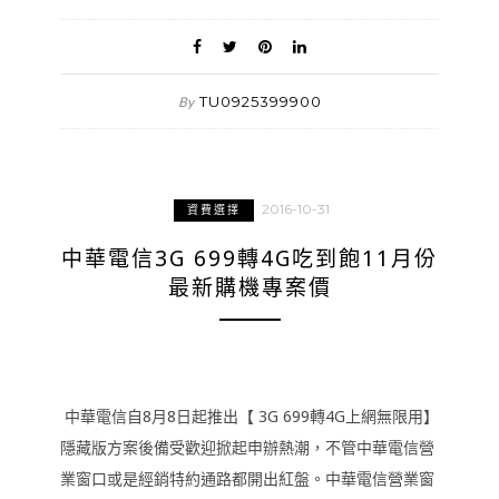
TU0925399900
By
2016-10-31
資費選擇
中華電信3G 699轉4G吃到飽11月份
最新購機專案價
中華電信自8月8日起推出【 3G 699轉4G上網無限用】
隱藏版方案後備受歡迎掀起申辦熱潮，不管中華電信營
業窗口或是經銷特約通路都開出紅盤。中華電信營業窗