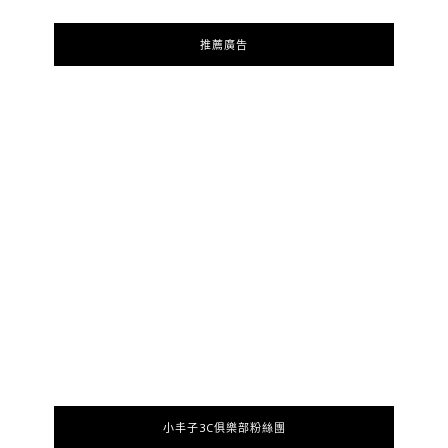
推薦廣告
小丰子3C俱樂部粉絲團