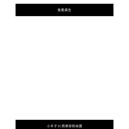
推薦廣告
小丰子3C俱樂部粉絲團