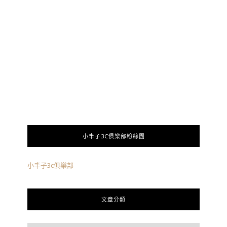
小丰子3C俱樂部粉絲團
小丰子3c俱樂部
文章分類