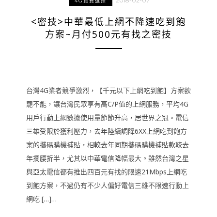
2018-02-07
4G資費選擇
<密技>中華最低上網不降速吃到飽
方案~月付500元有找之密技
台灣4G業者競爭激烈，【千元以下上網吃到飽】方案欲
罷不能，讓台灣民眾享有高C/P值的上網服務，平均4G
用戶行動上網數據使用量節節升高，居世界之冠。電信
三雄受限於獲利壓力，去年陸續調降6XX上網吃到飽方
案的攜碼購機補貼，相較去年同期攜碼購機補貼款較去
年攔腰折半，尤其以中華電信降幅最大。雖然台灣之星
與亞太電信都有推出四百元有找的限速21Mbps上網吃
到飽方案，不過仍有不少人偏好電信三雄不限速行動上
網吃 […]…