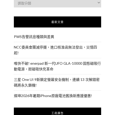
最新文章
PWS告警訊息種類與差異
NCC委員會團滅停擺，進口核准函無法發出，災情四
起!
唯快不破! enerpad 新一代UFO GLA-10000 固態磁吸行
動電源，掀磁吸快充革命
三星 One UI 9新鎖定螢幕安全機制，連續 13 次解錯密
碼將永久鎖機!
燦坤2026年暑期iPhone原廠電池舊換新應援優惠!
工商廣告