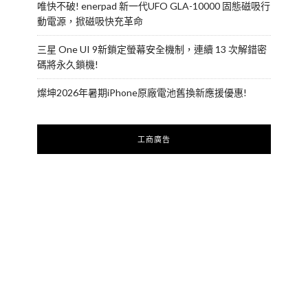
唯快不破! enerpad 新一代UFO GLA-10000 固態磁吸行
動電源，掀磁吸快充革命
三星 One UI 9新鎖定螢幕安全機制，連續 13 次解錯密
碼將永久鎖機!
燦坤2026年暑期iPhone原廠電池舊換新應援優惠!
工商廣告