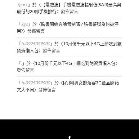
Space
」於〈
【電磁波】手機電磁波輻射值(SAR)最高與
最低的20部手機排行
〉發佈留言
「
kgo
」於〈
臉書開始言論管制嗎 ? 臉書帳號為何被停
用?
〉發佈留言
「
tu0925399900
」於〈
10月份千元以下4G上網吃到飽
資費懶人包
〉發佈留言
「
.
」於〈
10月份千元以下4G上網吃到飽資費懶人包
〉
發佈留言
「
tu0925399900
」於〈
[心得]男女部落客3C產品開箱
文大不同
〉發佈留言