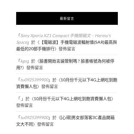
最新留言
「
Sony Xperia XZ1 Compact 手機開箱文 – Heresy's
Space
」於〈
【電磁波】手機電磁波輻射值(SAR)最高與
最低的20部手機排行
〉發佈留言
「
kgo
」於〈
臉書開始言論管制嗎 ? 臉書帳號為何被停
用?
〉發佈留言
「
tu0925399900
」於〈
10月份千元以下4G上網吃到飽
資費懶人包
〉發佈留言
「
.
」於〈
10月份千元以下4G上網吃到飽資費懶人包
〉
發佈留言
「
tu0925399900
」於〈
[心得]男女部落客3C產品開箱
文大不同
〉發佈留言