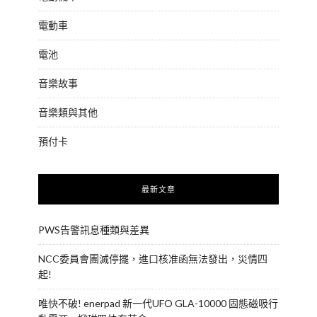
電動車
電池
音樂故事
音樂類與其他
預付卡
最新文章
PWS告警訊息種類與差異
NCC委員會團滅停擺，進口核准函無法發出，災情四
起!
唯快不破! enerpad 新一代UFO GLA-10000 固態磁吸行