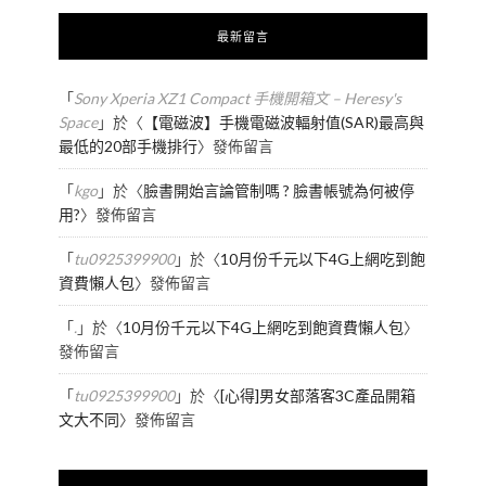
最新留言
「
Sony Xperia XZ1 Compact 手機開箱文 – Heresy's
Space
」於〈
【電磁波】手機電磁波輻射值(SAR)最高與
最低的20部手機排行
〉發佈留言
「
kgo
」於〈
臉書開始言論管制嗎 ? 臉書帳號為何被停
用?
〉發佈留言
「
tu0925399900
」於〈
10月份千元以下4G上網吃到飽
資費懶人包
〉發佈留言
「
.
」於〈
10月份千元以下4G上網吃到飽資費懶人包
〉
發佈留言
「
tu0925399900
」於〈
[心得]男女部落客3C產品開箱
文大不同
〉發佈留言