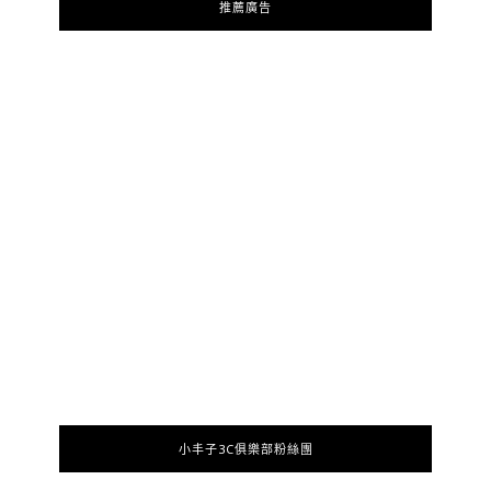
推薦廣告
小丰子3C俱樂部粉絲團