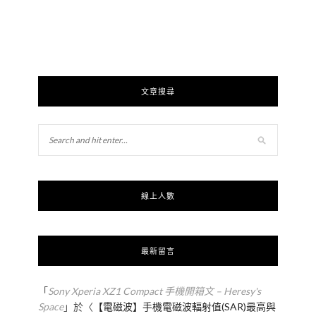
文章搜尋
線上人數
最新留言
「
Sony Xperia XZ1 Compact 手機開箱文 – Heresy's
Space
」於〈
【電磁波】手機電磁波輻射值(SAR)最高與