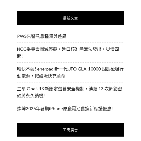
最新文章
PWS告警訊息種類與差異
NCC委員會團滅停擺，進口核准函無法發出，災情四
起!
唯快不破! enerpad 新一代UFO GLA-10000 固態磁吸行
動電源，掀磁吸快充革命
三星 One UI 9新鎖定螢幕安全機制，連續 13 次解錯密
碼將永久鎖機!
燦坤2026年暑期iPhone原廠電池舊換新應援優惠!
工商廣告