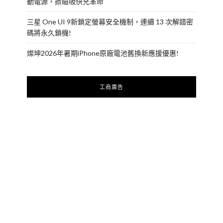
動電源，掀磁吸快充革命
三星 One UI 9新鎖定螢幕安全機制，連續 13 次解錯密
碼將永久鎖機!
燦坤2026年暑期iPhone原廠電池舊換新應援優惠!
工商廣告