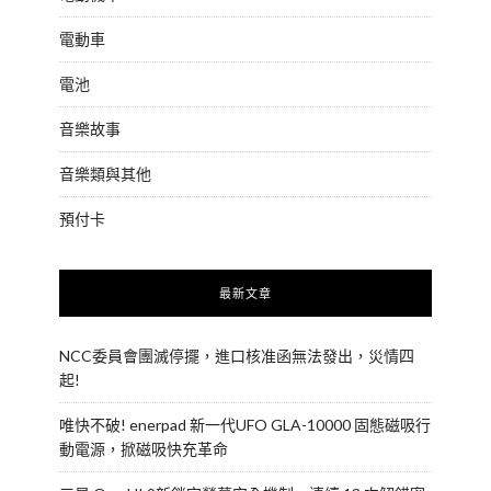
電動車
電池
音樂故事
音樂類與其他
預付卡
最新文章
NCC委員會團滅停擺，進口核准函無法發出，災情四
起!
唯快不破! enerpad 新一代UFO GLA-10000 固態磁吸行
動電源，掀磁吸快充革命