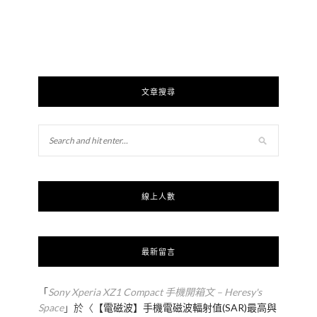
文章搜尋
線上人數
最新留言
「
Sony Xperia XZ1 Compact 手機開箱文 – Heresy's
Space
」於〈
【電磁波】手機電磁波輻射值(SAR)最高與