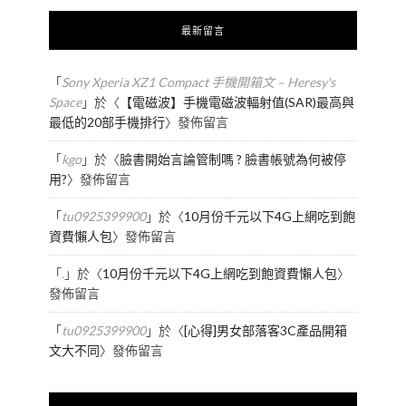
最新留言
「
Sony Xperia XZ1 Compact 手機開箱文 – Heresy's
Space
」於〈
【電磁波】手機電磁波輻射值(SAR)最高與
最低的20部手機排行
〉發佈留言
「
kgo
」於〈
臉書開始言論管制嗎 ? 臉書帳號為何被停
用?
〉發佈留言
「
tu0925399900
」於〈
10月份千元以下4G上網吃到飽
資費懶人包
〉發佈留言
「
.
」於〈
10月份千元以下4G上網吃到飽資費懶人包
〉
發佈留言
「
tu0925399900
」於〈
[心得]男女部落客3C產品開箱
文大不同
〉發佈留言