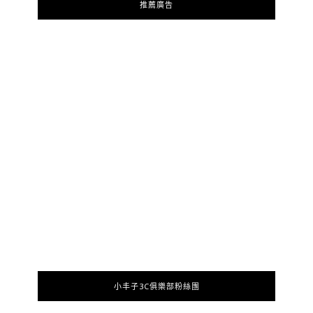
推薦廣告
小丰子3C俱樂部粉絲團