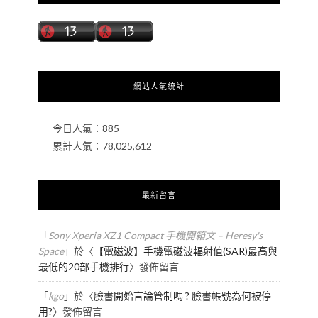
網站人氣統計
今日人氣：
885
累計人氣：
78,025,612
最新留言
「
Sony Xperia XZ1 Compact 手機開箱文 – Heresy's
Space
」於〈
【電磁波】手機電磁波輻射值(SAR)最高與
最低的20部手機排行
〉發佈留言
「
kgo
」於〈
臉書開始言論管制嗎 ? 臉書帳號為何被停
用?
〉發佈留言