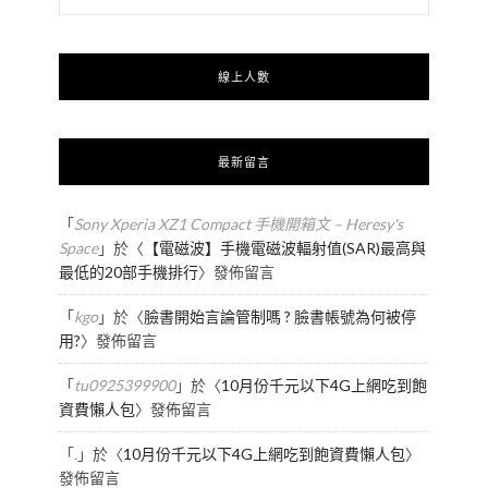
線上人數
最新留言
「
Sony Xperia XZ1 Compact 手機開箱文 – Heresy's
Space
」於〈
【電磁波】手機電磁波輻射值(SAR)最高與
最低的20部手機排行
〉發佈留言
「
kgo
」於〈
臉書開始言論管制嗎 ? 臉書帳號為何被停
用?
〉發佈留言
「
tu0925399900
」於〈
10月份千元以下4G上網吃到飽
資費懶人包
〉發佈留言
「
.
」於〈
10月份千元以下4G上網吃到飽資費懶人包
〉
發佈留言