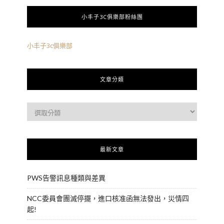
小丰子3C俱樂部粉絲團
小丰子3c俱樂部
文章分類
最新文章
PWS告警訊息種類與差異
NCC委員會團滅停擺，進口核准函無法發出，災情四
起!