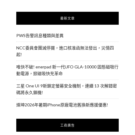
最新文章
PWS告警訊息種類與差異
NCC委員會團滅停擺，進口核准函無法發出，災情四
起!
唯快不破! enerpad 新一代UFO GLA-10000 固態磁吸行
動電源，掀磁吸快充革命
三星 One UI 9新鎖定螢幕安全機制，連續 13 次解錯密
碼將永久鎖機!
燦坤2026年暑期iPhone原廠電池舊換新應援優惠!
工商廣告