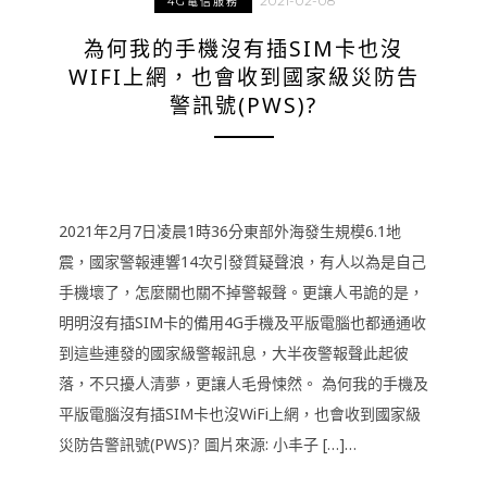
2021-02-08
4G電信服務
為何我的手機沒有插SIM卡也沒
WIFI上網，也會收到國家級災防告
警訊號(PWS)?
2021年2月7日凌晨1時36分東部外海發生規模6.1地
震，國家警報連響14次引發質疑聲浪，有人以為是自己
手機壞了，怎麼關也關不掉警報聲。更讓人弔詭的是，
明明沒有插SIM卡的備用4G手機及平版電腦也都通通收
到這些連發的國家級警報訊息，大半夜警報聲此起彼
落，不只擾人清夢，更讓人毛骨悚然。 為何我的手機及
平版電腦沒有插SIM卡也沒WiFi上網，也會收到國家級
災防告警訊號(PWS)? 圖片來源: 小丰子 […]…