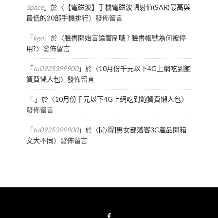
Space
」於〈
【電磁波】手機電磁波輻射值(SAR)最高與
最低的20部手機排行
〉發佈留言
「
kgo
」於〈
臉書開始言論管制嗎 ? 臉書帳號為何被停
用?
〉發佈留言
「
tu0925399900
」於〈
10月份千元以下4G上網吃到飽
資費懶人包
〉發佈留言
「
.
」於〈
10月份千元以下4G上網吃到飽資費懶人包
〉
發佈留言
「
tu0925399900
」於〈
[心得]男女部落客3C產品開箱
文大不同
〉發佈留言