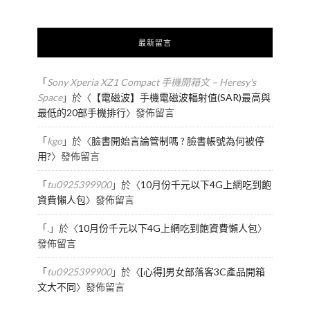
最新留言
「
Sony Xperia XZ1 Compact 手機開箱文 – Heresy's
Space
」於〈
【電磁波】手機電磁波輻射值(SAR)最高與
最低的20部手機排行
〉發佈留言
「
kgo
」於〈
臉書開始言論管制嗎 ? 臉書帳號為何被停
用?
〉發佈留言
「
tu0925399900
」於〈
10月份千元以下4G上網吃到飽
資費懶人包
〉發佈留言
「
.
」於〈
10月份千元以下4G上網吃到飽資費懶人包
〉
發佈留言
「
tu0925399900
」於〈
[心得]男女部落客3C產品開箱
文大不同
〉發佈留言