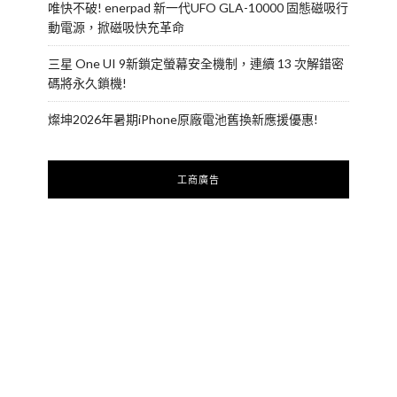
唯快不破! enerpad 新一代UFO GLA-10000 固態磁吸行
動電源，掀磁吸快充革命
三星 One UI 9新鎖定螢幕安全機制，連續 13 次解錯密
碼將永久鎖機!
燦坤2026年暑期iPhone原廠電池舊換新應援優惠!
工商廣告