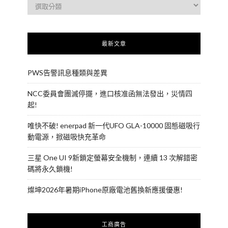
最新文章
PWS告警訊息種類與差異
NCC委員會團滅停擺，進口核准函無法發出，災情四
起!
唯快不破! enerpad 新一代UFO GLA-10000 固態磁吸行
動電源，掀磁吸快充革命
三星 One UI 9新鎖定螢幕安全機制，連續 13 次解錯密
碼將永久鎖機!
燦坤2026年暑期iPhone原廠電池舊換新應援優惠!
工商廣告