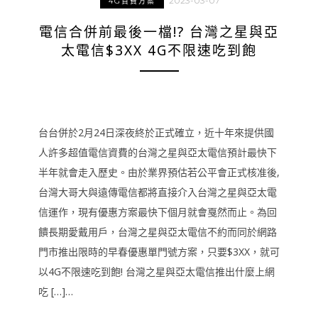
2023-03-07
4G資費方案
電信合併前最後一檔!? 台灣之星與亞
太電信$3XX 4G不限速吃到飽
台台併於2月24日深夜終於正式確立，近十年來提供國
人許多超值電信資費的台灣之星與亞太電信預計最快下
半年就會走入歷史。由於業界預估若公平會正式核准後,
台灣大哥大與遠傳電信都將直接介入台灣之星與亞太電
信運作，現有優惠方案最快下個月就會戛然而止。為回
饋長期愛戴用戶，台灣之星與亞太電信不約而同於網路
門市推出限時的早春優惠單門號方案，只要$3XX，就可
以4G不限速吃到飽! 台灣之星與亞太電信推出什麼上網
吃 […]…