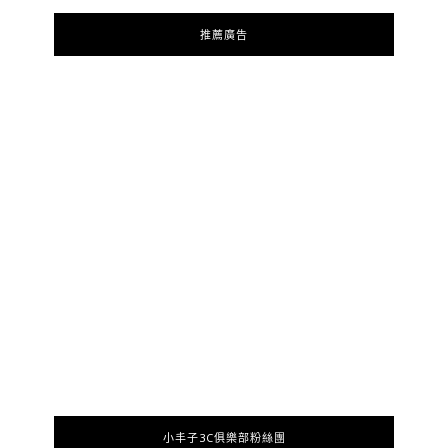
推薦廣告
小丰子3C俱樂部粉絲團