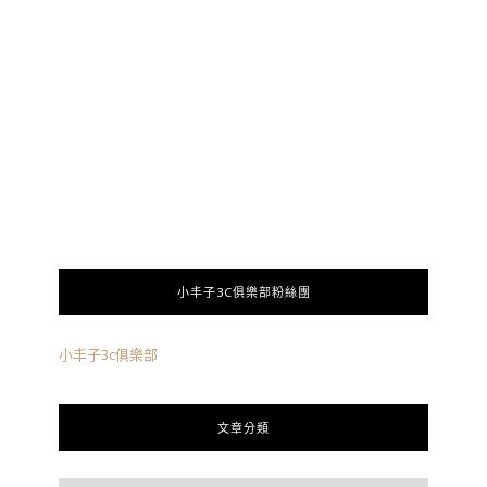
小丰子3C俱樂部粉絲團
小丰子3c俱樂部
文章分類