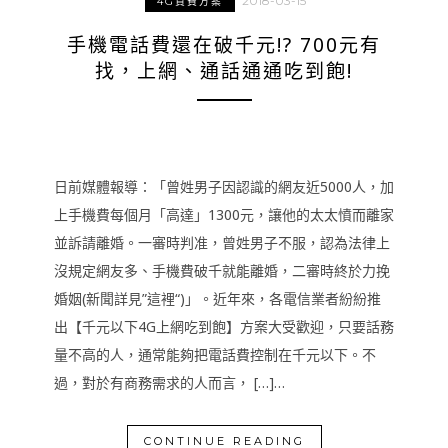
2018-03-15
4G資費方案
手機電話費還在破千元!? 700元有
找，上網、通話通通吃到飽!
日前媒體報導：「曾姓男子因認識的網友近5000人，加
上手機費每個月「高達」1300元，讓他的太太憤而離家
並訴請離婚。一審時判准，曾姓男子不服，認為法律上
沒規定網友多、手機費破千就能離婚，二審時終於力挽
婚姻(新聞詳見”這裡“)」。近年來，各電信業者紛紛推
出【千元以下4G上網吃到飽】方案大受歡迎，只要話務
量不高的人，通常能夠把電話費控制在千元以下。不
過，對於有商務需求的人而言， […]…
CONTINUE READING