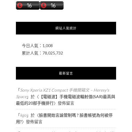
網站人氣統計
今日人氣：
1,008
累計人氣：
78,025,732
最新留言
「
Sony Xperia XZ1 Compact 手機開箱文 – Heresy's
Space
」於〈
【電磁波】手機電磁波輻射值(SAR)最高與
最低的20部手機排行
〉發佈留言
「
kgo
」於〈
臉書開始言論管制嗎 ? 臉書帳號為何被停
用?
〉發佈留言