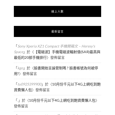
線上人數
最新留言
「
Sony Xperia XZ1 Compact 手機開箱文 – Heresy's
Space
」於〈
【電磁波】手機電磁波輻射值(SAR)最高與
最低的20部手機排行
〉發佈留言
「
kgo
」於〈
臉書開始言論管制嗎 ? 臉書帳號為何被停
用?
〉發佈留言
「
tu0925399900
」於〈
10月份千元以下4G上網吃到飽
資費懶人包
〉發佈留言
「
.
」於〈
10月份千元以下4G上網吃到飽資費懶人包
〉
發佈留言