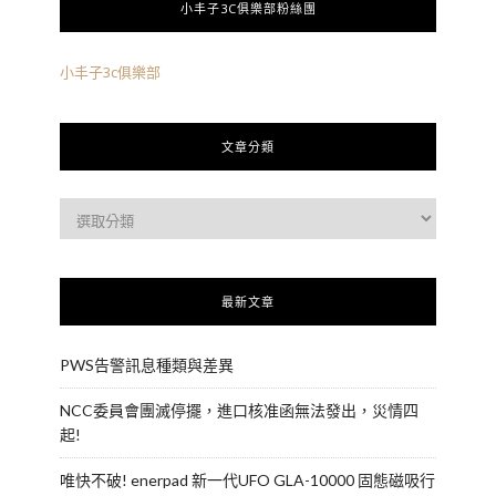
小丰子3C俱樂部粉絲團
小丰子3c俱樂部
文章分類
最新文章
PWS告警訊息種類與差異
NCC委員會團滅停擺，進口核准函無法發出，災情四
起!
唯快不破! enerpad 新一代UFO GLA-10000 固態磁吸行