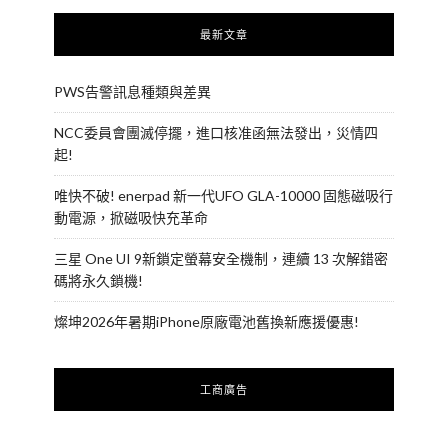
最新文章
PWS告警訊息種類與差異
NCC委員會團滅停擺，進口核准函無法發出，災情四
起!
唯快不破! enerpad 新一代UFO GLA-10000 固態磁吸行
動電源，掀磁吸快充革命
三星 One UI 9新鎖定螢幕安全機制，連續 13 次解錯密
碼將永久鎖機!
燦坤2026年暑期iPhone原廠電池舊換新應援優惠!
工商廣告