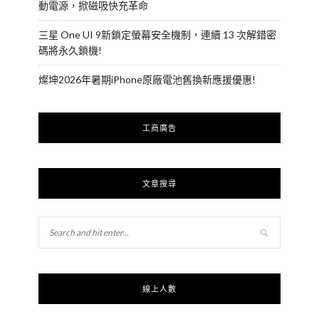
動電源，掀磁吸快充革命
三星 One UI 9新鎖定螢幕安全機制，連續 13 次解錯密
碼將永久鎖機!
燦坤2026年暑期iPhone原廠電池舊換新應援優惠!
工商廣告
文章搜尋
線上人數