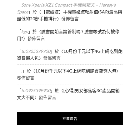
「
Sony Xperia XZ1 Compact 手機開箱文 – Heresy's
Space
」於〈
【電磁波】手機電磁波輻射值(SAR)最高與
最低的20部手機排行
〉發佈留言
「
kgo
」於〈
臉書開始言論管制嗎 ? 臉書帳號為何被停
用?
〉發佈留言
「
tu0925399900
」於〈
10月份千元以下4G上網吃到飽
資費懶人包
〉發佈留言
「
.
」於〈
10月份千元以下4G上網吃到飽資費懶人包
〉
發佈留言
「
tu0925399900
」於〈
[心得]男女部落客3C產品開箱
文大不同
〉發佈留言
推薦廣告