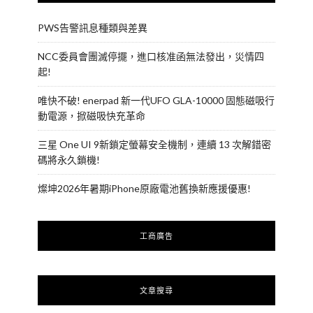
PWS告警訊息種類與差異
NCC委員會團滅停擺，進口核准函無法發出，災情四
起!
唯快不破! enerpad 新一代UFO GLA-10000 固態磁吸行
動電源，掀磁吸快充革命
三星 One UI 9新鎖定螢幕安全機制，連續 13 次解錯密
碼將永久鎖機!
燦坤2026年暑期iPhone原廠電池舊換新應援優惠!
工商廣告
文章搜尋