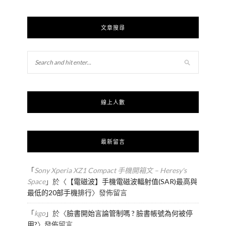
文章搜尋
線上人數
最新留言
「
Sony Xperia XZ1 Compact 手機開箱文 – Heresy's
Space
」於〈
【電磁波】手機電磁波輻射值(SAR)最高與
最低的20部手機排行
〉發佈留言
「
kgo
」於〈
臉書開始言論管制嗎 ? 臉書帳號為何被停
用?
〉發佈留言