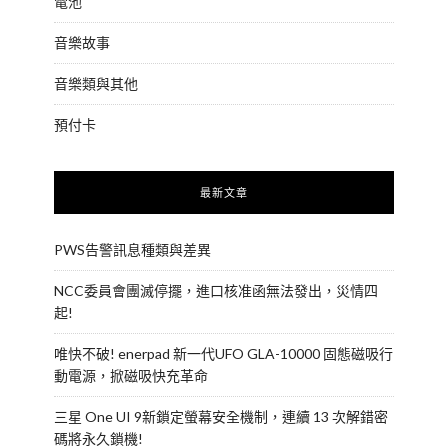
電池
音樂故事
音樂類與其他
預付卡
最新文章
PWS告警訊息種類與差異
NCC委員會團滅停擺，進口核准函無法發出，災情四
起!
唯快不破! enerpad 新一代UFO GLA-10000 固態磁吸行
動電源，掀磁吸快充革命
三星 One UI 9新鎖定螢幕安全機制，連續 13 次解錯密
碼將永久鎖機!