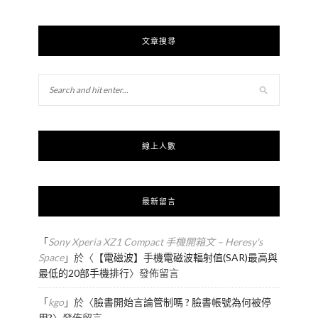
文章搜尋
線上人數
最新留言
「
Sony Xperia XZ1 Compact 手機開箱文 – Heresy's
Space
」於〈
【電磁波】手機電磁波輻射值(SAR)最高與
最低的20部手機排行
〉發佈留言
「
kgo
」於〈
臉書開始言論管制嗎 ? 臉書帳號為何被停
用?
〉發佈留言