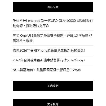
最新文章
唯快不破! enerpad 新一代UFO GLA-10000 固態磁吸行
動電源，掀磁吸快充革命
三星 One UI 9新鎖定螢幕安全機制，連續 13 次解錯密
碼將永久鎖機!
燦坤2026年暑期iPhone原廠電池舊換新應援優惠!
2026年台灣機車最新機車銷售排行榜(2026年7月)
NCC群龍無首，亂發國國家級告警訊息(PWS)!?
工商廣告
文章搜尋