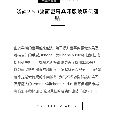
2014-12-25
保護類週邊
淺談2.5D弧面螢幕與滿版玻璃保護
貼
由於手機的螢幕越來越大, 為了提升螢幕的視覺效果及
維持更好的手感, iPhone 6與iPhone 6 Plus不但邊框改
採圓弧設計，手機螢幕面板邊緣更首度採用2.5D設計，
以弧面狀態與邊框無縫銜接，讓握感更為舒適。 由於螢
幕不是過去傳統的平面螢幕, 難倒不少坊間保護貼業者.
因應龐大的iPhone 6與iPhone 6 Plus 螢幕保護貼市場,
廠商無不積極開發所謂滿版的玻璃保護貼. 何謂2. […]…
CONTINUE READING