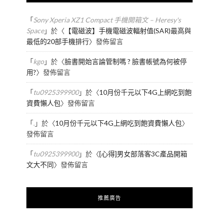
「
Sony Xperia XZ1 Compact 手機開箱文 – Heresy's
Space
」於〈
【電磁波】手機電磁波輻射值(SAR)最高與
最低的20部手機排行
〉發佈留言
「
kgo
」於〈
臉書開始言論管制嗎 ? 臉書帳號為何被停
用?
〉發佈留言
「
tu0925399900
」於〈
10月份千元以下4G上網吃到飽
資費懶人包
〉發佈留言
「
.
」於〈
10月份千元以下4G上網吃到飽資費懶人包
〉
發佈留言
「
tu0925399900
」於〈
[心得]男女部落客3C產品開箱
文大不同
〉發佈留言
推薦廣告