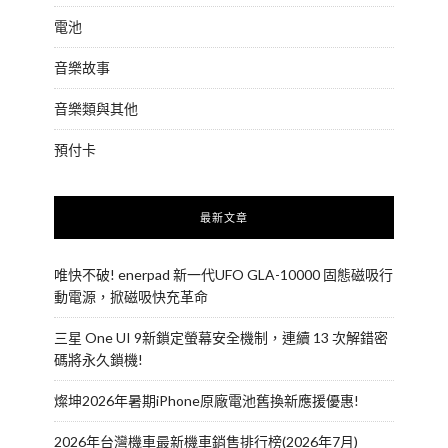
電池
音樂故事
音樂類與其他
預付卡
最新文章
唯快不破! enerpad 新一代UFO GLA-10000 固態磁吸行
動電源，掀磁吸快充革命
三星 One UI 9新鎖定螢幕安全機制，連續 13 次解錯密
碼將永久鎖機!
燦坤2026年暑期iPhone原廠電池舊換新應援優惠!
2026年台灣機車最新機車銷售排行榜(2026年7月)