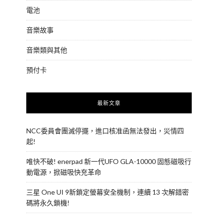
電池
音樂故事
音樂類與其他
預付卡
最新文章
NCC委員會團滅停擺，進口核准函無法發出，災情四
起!
唯快不破! enerpad 新一代UFO GLA-10000 固態磁吸行
動電源，掀磁吸快充革命
三星 One UI 9新鎖定螢幕安全機制，連續 13 次解錯密
碼將永久鎖機!