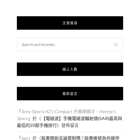
文章搜尋
線上人數
最新留言
「
Sony Xperia XZ1 Compact 手機開箱文 – Heresy's
Space
」於〈
【電磁波】手機電磁波輻射值(SAR)最高與
最低的20部手機排行
〉發佈留言
「
kgo
」於〈
臉書開始言論管制嗎 ? 臉書帳號為何被停