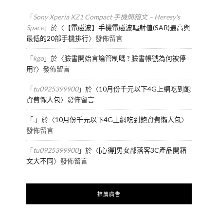
「
Sony Xperia XZ1 Compact 手機開箱文 – Heresy's
Space
」於〈
【電磁波】手機電磁波輻射值(SAR)最高與
最低的20部手機排行
〉發佈留言
「
kgo
」於〈
臉書開始言論管制嗎 ? 臉書帳號為何被停
用?
〉發佈留言
「
tu0925399900
」於〈
10月份千元以下4G上網吃到飽
資費懶人包
〉發佈留言
「
.
」於〈
10月份千元以下4G上網吃到飽資費懶人包
〉
發佈留言
「
tu0925399900
」於〈
[心得]男女部落客3C產品開箱
文大不同
〉發佈留言
推薦廣告