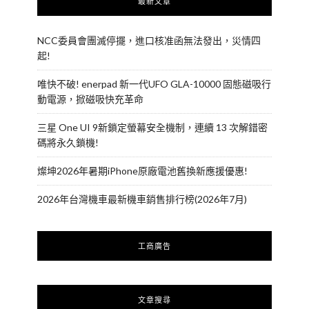
最新文章
NCC委員會團滅停擺，進口核准函無法發出，災情四
起!
唯快不破! enerpad 新一代UFO GLA-10000 固態磁吸行
動電源，掀磁吸快充革命
三星 One UI 9新鎖定螢幕安全機制，連續 13 次解錯密
碼將永久鎖機!
燦坤2026年暑期iPhone原廠電池舊換新應援優惠!
2026年台灣機車最新機車銷售排行榜(2026年7月)
工商廣告
文章搜尋