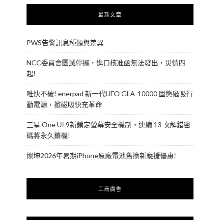
最新文章
PWS告警訊息種類與差異
NCC委員會團滅停擺，進口核准函無法發出，災情四
起!
唯快不破! enerpad 新一代UFO GLA-10000 固態磁吸行
動電源，掀磁吸快充革命
三星 One UI 9新鎖定螢幕安全機制，連續 13 次解錯密
碼將永久鎖機!
燦坤2026年暑期iPhone原廠電池舊換新應援優惠!
工商廣告