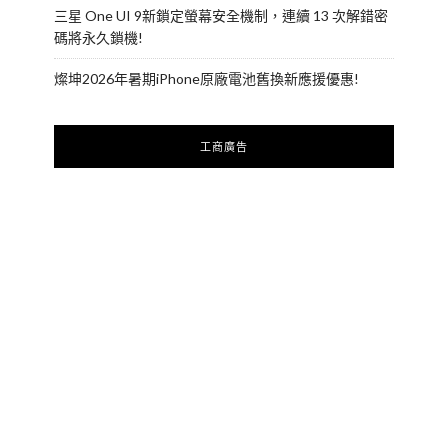
三星 One UI 9新鎖定螢幕安全機制，連續 13 次解錯密
碼將永久鎖機!
燦坤2026年暑期iPhone原廠電池舊換新應援優惠!
工商廣告