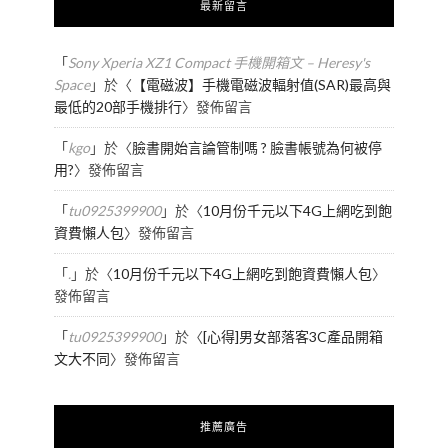
最新留言
「
Sony Xperia XZ1 Compact 手機開箱文 – Heresy's
Space
」於〈
【電磁波】手機電磁波輻射值(SAR)最高與
最低的20部手機排行
〉發佈留言
「
kgo
」於〈
臉書開始言論管制嗎 ? 臉書帳號為何被停
用?
〉發佈留言
「
tu0925399900
」於〈
10月份千元以下4G上網吃到飽
資費懶人包
〉發佈留言
「
.
」於〈
10月份千元以下4G上網吃到飽資費懶人包
〉
發佈留言
「
tu0925399900
」於〈
[心得]男女部落客3C產品開箱
文大不同
〉發佈留言
推薦廣告