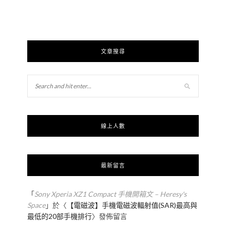
文章搜尋
線上人數
最新留言
「
Sony Xperia XZ1 Compact 手機開箱文 – Heresy's
Space
」於〈
【電磁波】手機電磁波輻射值(SAR)最高與
最低的20部手機排行
〉發佈留言