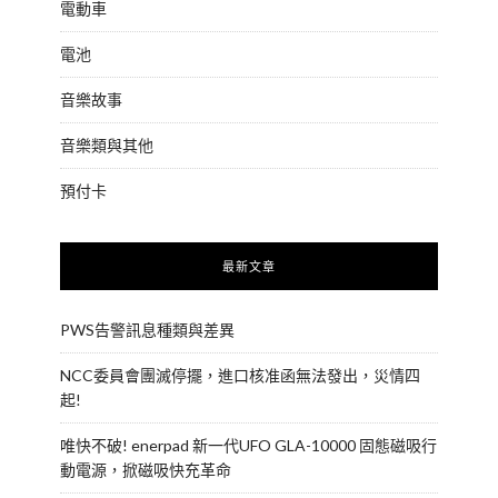
電動車
電池
音樂故事
音樂類與其他
預付卡
最新文章
PWS告警訊息種類與差異
NCC委員會團滅停擺，進口核准函無法發出，災情四
起!
唯快不破! enerpad 新一代UFO GLA-10000 固態磁吸行
動電源，掀磁吸快充革命